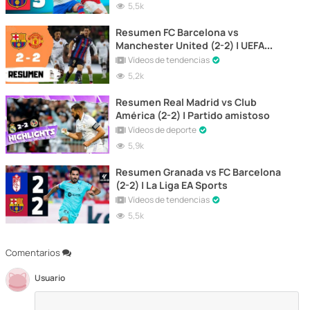
5,5k
Resumen FC Barcelona vs
Manchester United (2-2) | UEFA
Europa League | Partido de Ida
Vídeos de tendencias
5,2k
Resumen Real Madrid vs Club
América (2-2) | Partido amistoso
Vídeos de deporte
5,9k
Resumen Granada vs FC Barcelona
(2-2) | La Liga EA Sports
Vídeos de tendencias
5,5k
Comentarios
Usuario