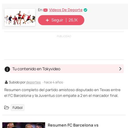
Vídeos De Deporte
En
Seguir
26,1K
PUBLICIDAD
Tu contenido en Tokyvideo
Subido por
deportes
· hace 4 años ·
Resumen completo del partido amistoso disputado en Texas entre
el FC Barcelona y la Juventus con empate a 2 en el marcador final.
Fútbol
Resumen FC Barcelona vs