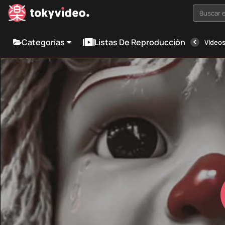
Buscar e
Categorías
Listas De Reproducción
Vídeos