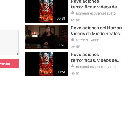
Revelaciones
terroríficas: videos de
miedo reales
nomemiresquemeasusto
00:31
86
Revelaciones del Horror:
Videos de Miedo Reales
terror2024666
11:26
96
Revelaciones
terroríficas: videos de
miedo reales
nomemiresquemeasusto
00:31
81