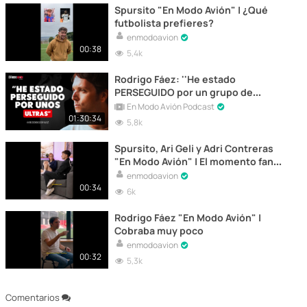
Spursito "En Modo Avión" | ¿Qué
futbolista prefieres?
enmodoavion
00:38
5,4k
Rodrigo Fáez: ''He estado
PERSEGUIDO por un grupo de
ULTRAS''
En Modo Avión Podcast
01:30:34
5,8k
Spursito, Ari Geli y Adri Contreras
"En Modo Avión" | El momento fan
con Roberto Carlos
enmodoavion
00:34
6k
Rodrigo Fáez "En Modo Avión" |
Cobraba muy poco
enmodoavion
00:32
5,3k
Comentarios