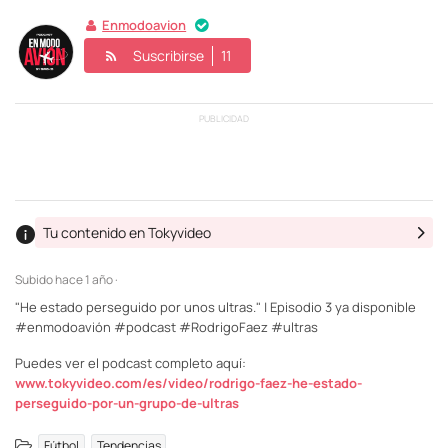
Enmodoavion
Suscribirse
11
PUBLICIDAD
Tu contenido en Tokyvideo
Subido
hace 1 año ·
"He estado perseguido por unos ultras." | Episodio 3 ya disponible
#enmodoavión #podcast #RodrigoFaez #ultras
Puedes ver el podcast completo aquí:
www.tokyvideo.com/es/video/rodrigo-faez-he-estado-
perseguido-por-un-grupo-de-ultras
,
Fútbol
Tendencias