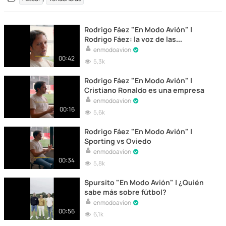
Rodrigo Fáez "En Modo Avión" |
Rodrigo Fáez: la voz de las
exclusivas
enmodoavion
00:42
5,3k
Rodrigo Fáez "En Modo Avión" |
Cristiano Ronaldo es una empresa
enmodoavion
00:16
5,6k
Rodrigo Fáez "En Modo Avión" |
Sporting vs Oviedo
enmodoavion
00:34
5,8k
Spursito "En Modo Avión" | ¿Quién
sabe más sobre fútbol?
enmodoavion
00:56
6,1k