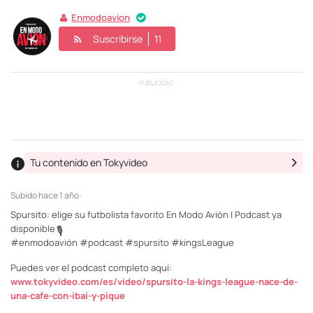
Enmodoavion
Suscribirse
11
PUBLICIDAD
Tu contenido en Tokyvideo
Subido
hace 1 año ·
Spursito: elige su futbolista favorito En Modo Avión | Podcast ya
disponible
🎙️
#enmodoavión #podcast #spursito #kingsLeague
Puedes ver el podcast completo aquí:
www.tokyvideo.com/es/video/spursito-la-kings-league-nace-de-
una-cafe-con-ibai-y-pique