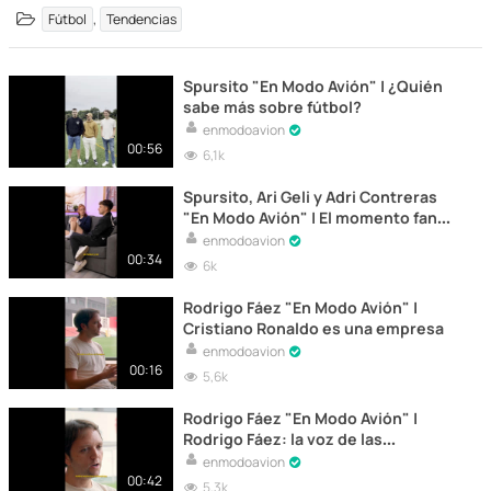
,
Fútbol
Tendencias
Spursito "En Modo Avión" | ¿Quién
sabe más sobre fútbol?
enmodoavion
00:56
6,1k
Spursito, Ari Geli y Adri Contreras
"En Modo Avión" | El momento fan
con Roberto Carlos
enmodoavion
00:34
6k
Rodrigo Fáez "En Modo Avión" |
Cristiano Ronaldo es una empresa
enmodoavion
00:16
5,6k
Rodrigo Fáez "En Modo Avión" |
Rodrigo Fáez: la voz de las
exclusivas
enmodoavion
00:42
5,3k