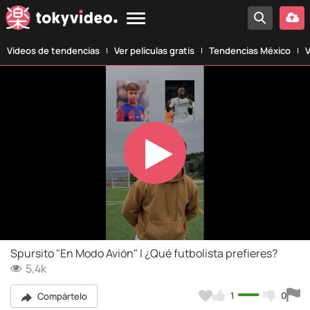
Vídeos de tendencias
Ver películas gratis
Tendencias México
V
Play
Video
Spursito "En Modo Avión" | ¿Qué futbolista prefieres?
5,4k
1
0
Compártelo