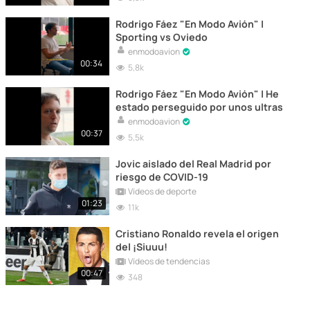
Rodrigo Fáez "En Modo Avión" |
Sporting vs Oviedo
enmodoavion
00:34
5,8k
Rodrigo Fáez "En Modo Avión" | He
estado perseguido por unos ultras
enmodoavion
00:37
5,5k
Jovic aislado del Real Madrid por
riesgo de COVID-19
Vídeos de deporte
01:23
11k
Cristiano Ronaldo revela el origen
del ¡Siuuu!
Vídeos de tendencias
00:47
348