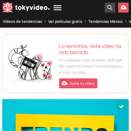
Vídeos de tendencias
Ver películas gratis
Tendencias México
V
Lo sentimos, este vídeo ha
sido borrado.
En cualquier caso, puedes disfrutar
de nuestros vídeos recomendados,
o subir tu vídeo.
Sube tu vídeo