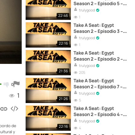
Season 2 – Episodio 5 –
Encuentros culturales -
trulygood
Documental
22:46
1
Take A Seat: Egypt
Season 2 – Episodio 3 –
Ríos y monumentos -
trulygood
Documental
22:16
1
Take A Seat: Egypt
Season 2 – Episodio 2 –
Explorando los caminos
trulygood
secundarios -
21:36
205
Documental
Take A Seat: Egypt
0
Season 2 – Episodio 7 –
Reflexiones y despedida -
trulygood
1
Documental
21:26
5
Take A Seat: Egypt
Season 2 – Episodio 4 –
Desafíos en el desierto -
trulygood
 bordo de
Documental
22:16
4
ultural y