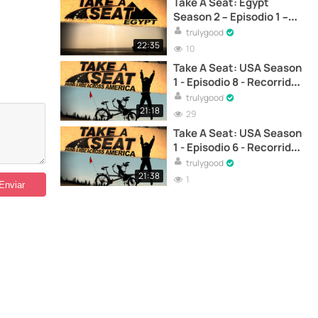
Take A Seat: Egypt
Season 2 – Episodio 1 –
Viaje en medio de la
trulygood
revolución - Documental
22:35
10
Take A Seat: USA Season
1 - Episodio 8 - Recorrido
ciclista de Dominic Gill
trulygood
por Cleveland –
21:18
29
Documental
Take A Seat: USA Season
1 - Episodio 6 - Recorrido
ciclista de Dominic Gill
trulygood
por Wisconsin –
21:38
1
Documental