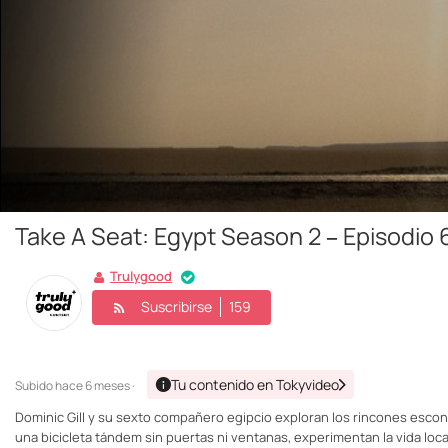
Take A Seat: Egypt Season 2 – Episodio
Trulygood
Suscribirse
159
Tu contenido en Tokyvideo
Subido
hace 6 meses ·
Dominic Gill y su sexto compañero egipcio exploran los rincones escon
una bicicleta tándem sin puertas ni ventanas, experimentan la vida loc