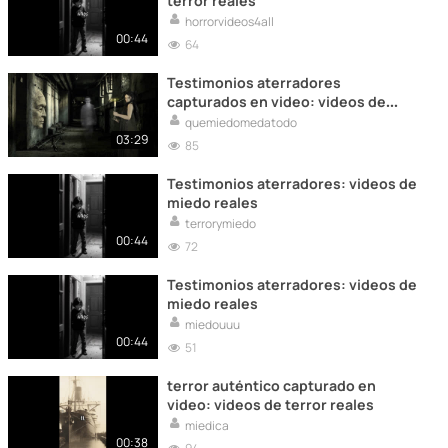
terror reales
horrorvideos4all
00:44
64
Testimonios aterradores
capturados en video: videos de
miedo reales
quemiedomedatodo
03:29
85
Testimonios aterradores: videos de
miedo reales
terrorymiedo
00:44
72
Testimonios aterradores: videos de
miedo reales
miedouuu
00:44
51
terror auténtico capturado en
video: videos de terror reales
miedica
00:38