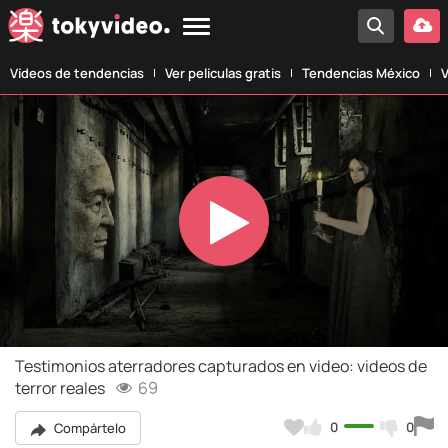
Vídeos de tendencias
Ver películas gratis
Tendencias México
V
Play
Video
Testimonios aterradores capturados en video: videos de
terror reales
69
0
0
Compártelo