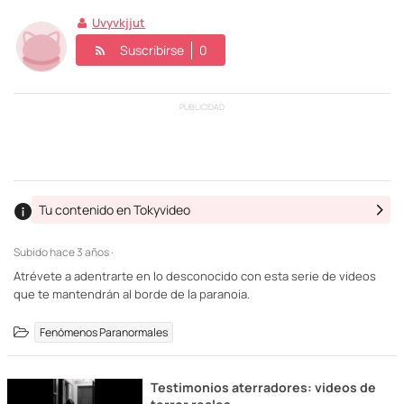
Uvyvkjjut
Suscribirse
0
PUBLICIDAD
Tu contenido en Tokyvideo
Subido
hace 3 años ·
Atrévete a adentrarte en lo desconocido con esta serie de videos
que te mantendrán al borde de la paranoia.
Fenómenos Paranormales
Testimonios aterradores: videos de