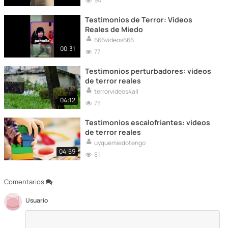
94
Testimonios de Terror: Videos
Reales de Miedo
666videos666
00:31
77
Testimonios perturbadores: videos
de terror reales
terrorvideos4all
04:12
78
Testimonios escalofriantes: videos
de terror reales
uyquemiedotengo
04:59
81
Comentarios
Usuario