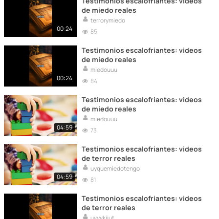
Testimonios escalofriantes: videos
de miedo reales
terrorymiedo
00:24
85
Testimonios escalofriantes: videos
de miedo reales
miedouuu
00:24
84
Testimonios escalofriantes: videos
de miedo reales
miedouuu
04:59
73
Testimonios escalofriantes: videos
de terror reales
uyquemiedotengo
04:59
81
Testimonios escalofriantes: videos
de terror reales
uvyvkjjut