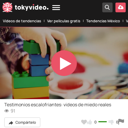
Vídeos de tendencias
Ver películas gratis
Tendencias México
V
Play
Video
Testimonios escalofriantes: videos de miedo reales
91
0
0
Compártelo