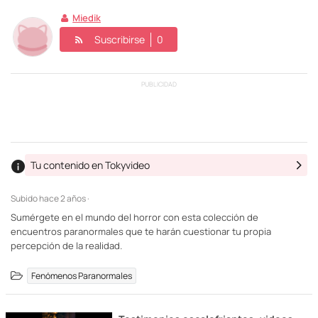
Miedik
Suscribirse
0
PUBLICIDAD
Tu contenido en Tokyvideo
Subido
hace 2 años ·
Sumérgete en el mundo del horror con esta colección de
encuentros paranormales que te harán cuestionar tu propia
percepción de la realidad.
Fenómenos Paranormales