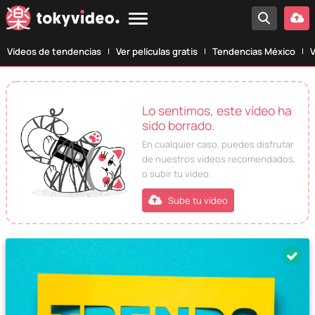
Vídeos de tendencias
Ver películas gratis
Tendencias México
V
Lo sentimos, este vídeo ha
sido borrado.
En cualquier caso, puedes disfrutar
de nuestros vídeos recomendados,
o subir tu vídeo.
Sube tu vídeo