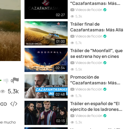
“Cazafantasmas: Más
Allá”
Vídeos de ficción
02:27
5,3k
Tráiler final de
Cazafantasmas: Más Allá
Vídeos de ficción
01:00
5,7k
Tráiler de “Moonfall”, que
se estrena hoy en cines
Vídeos de ficción
02:34
5,5k
Promoción de
0
“Cazafantasmas: Más
Allá” con Iniesta, Villa y
Vídeos de ficción
5,3k
Reina
02:48
5,7k
Tráiler en español de “El
ejercito de los ladrones”
que se estrena hoy en
Vídeos de ficción
Netflix
02:13
 que mucho
5,3k