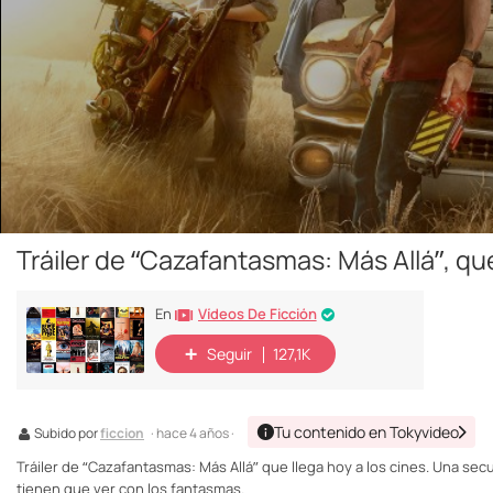
Tráiler de “Cazafantasmas: Más Allá”, qu
Vídeos De Ficción
En
Seguir
127,1K
Tu contenido en Tokyvideo
Subido por
ficcion
· hace 4 años ·
Tráiler de “Cazafantasmas: Más Allá” que llega hoy a los cines. Una secu
tienen que ver con los fantasmas.