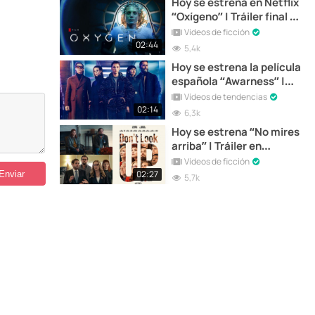
Hoy se estrena en Netflix
“Oxígeno” | Tráiler final en
español
Vídeos de ficción
02:44
5,4k
Hoy se estrena la película
española “Awarness” |
Tráiler final
Vídeos de tendencias
02:14
6,3k
Hoy se estrena “No mires
arriba” | Tráiler en
castellano
Vídeos de ficción
02:27
5,7k