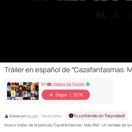
Tráiler en español de “Cazafantasmas: M
Vídeos De Ficción
En
Seguir
127,1K
Tu contenido en Tokyvideo
Subido por
ficcion
· hace 5 años ·
Nuevo tráiler de la película “Cazafantasmas: Más Allá”. Un remake de la