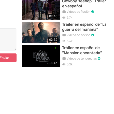
Cowboy Beebop | Tráiler
en español
Vídeos de ficción
02:40
5,7k
Tráiler en español de “La
guerra del mañana”
Vídeos de ficción
02:52
6,4k
Tráiler en español de
“Mansión encantada”
Vídeos de tendencias
01:43
6,2k