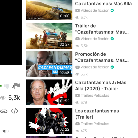
Cazafantasmas: Más Allá
Vídeos de ficción
01:00
5,7k
Tráiler de
“Cazafantasmas: Más
Allá”, que se estrena hoy
Vídeos de ficción
02:27
5,3k
Promoción de
“Cazafantasmas: Más
Allá” con Iniesta, Villa y
Vídeos de ficción
Reina
02:48
5,7k
Cazafantasmas 3: Más
0
Allá (2020) - Trailer
Trailers Peliculas
5,3k
01:52
579
Los cazafantasmas
(Trailer)
Trailers Peliculas
02:22
hings.
473