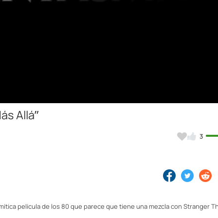
Video
ás Allá”
3
 mítica película de los 80 que parece que tiene una mezcla con Stranger T