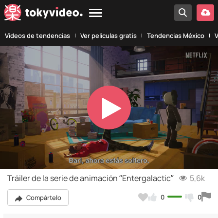
Vídeos de tendencias
Ver películas gratis
Tendencias México
V
Play
Video
Tráiler de la serie de animación “Entergalactic”
5,6k
0
0
Compártelo