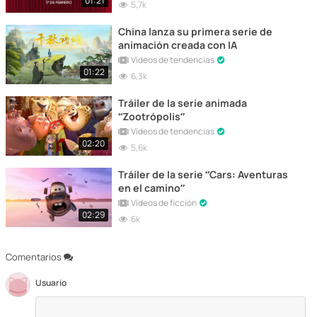
01:21
5,7k
China lanza su primera serie de
animación creada con IA
Vídeos de tendencias
01:22
6,3k
Tráiler de la serie animada
“Zootrópolis”
Vídeos de tendencias
02:20
5,6k
Tráiler de la serie “Cars: Aventuras
en el camino”
Vídeos de ficción
02:29
6k
Comentarios
Usuario