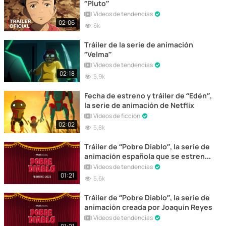
“Pluto”
Vídeos de tendencias
02:06
6k
Tráiler de la serie de animación
“Velma”
Vídeos de tendencias
02:18
5,9k
Fecha de estreno y tráiler de “Edén”,
la serie de animación de Netflix
Vídeos de ficción
02:02
5,8k
Tráiler de “Pobre Diablo”, la serie de
animación española que se estrena
hoy
Vídeos de tendencias
01:21
5,6k
Tráiler de “Pobre Diablo”, la serie de
animación creada por Joaquín Reyes
Vídeos de tendencias