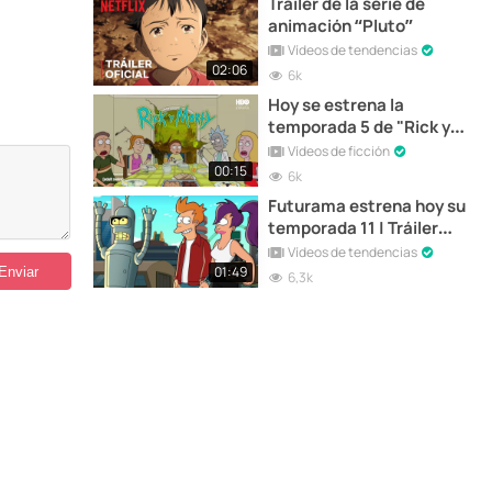
Tráiler de la serie de
animación “Pluto”
Vídeos de tendencias
02:06
6k
Hoy se estrena la
temporada 5 de "Rick y
Morty" | Tráiler en
Vídeos de ficción
Español
00:15
6k
Futurama estrena hoy su
temporada 11 | Tráiler
Oficial
Vídeos de tendencias
01:49
6,3k