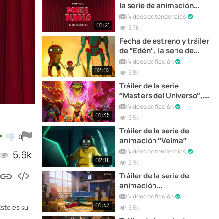
la serie de animación
creada por Joaquín Reyes
Vídeos de tendencias
01:21
5,7k
Fecha de estreno y tráiler
de “Edén”, la serie de
animación de Netflix
Vídeos de ficción
02:02
5,8k
Tráiler de la serie
“Masters del Universo”,
que se estrena hoy
Vídeos de ficción
01:35
5,5k
Tráiler de la serie de
0
animación “Velma”
Vídeos de tendencias
5,6k
02:18
5,9k
Tráiler de la serie de
animación
“Entergalactic”
Vídeos de ficción
01:43
Este es su
5,6k