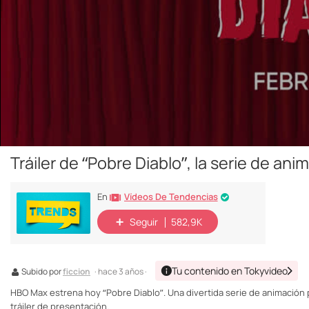
Tráiler de “Pobre Diablo”, la serie de a
Vídeos De Tendencias
En
Seguir
582,9K
Tu contenido en Tokyvideo
Subido por
ficcion
· hace 3 años ·
HBO Max estrena hoy “Pobre Diablo”. Una divertida serie de animación p
tráiler de presentación.