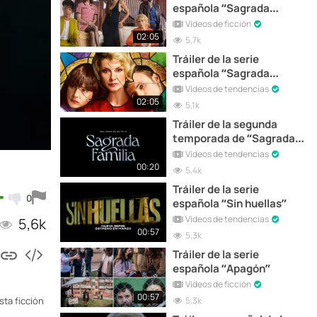
española “Sagrada
Familia”
Vídeos de ficción
02:05
5,7k
Tráiler de la serie
española “Sagrada
Familia”, que se estrena
Vídeos de tendencias
hoy en Netflix
02:05
5,1k
Tráiler de la segunda
temporada de “Sagrada
Familia”
Vídeos de tendencias
00:20
5,4k
Tráiler de la serie
0
española “Sin huellas”
Vídeos de tendencias
5,6k
00:57
5,3k
Tráiler de la serie
española “Apagón”
Vídeos de ficción
00:57
5,3k
sta ficción