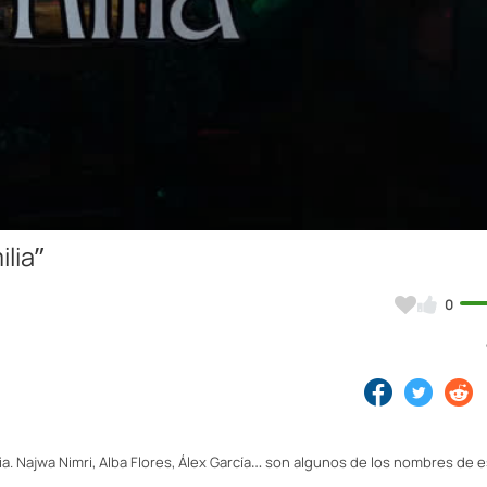
Video
lia”
0
lia. Najwa Nimri, Alba Flores, Álex García… son algunos de los nombres de e