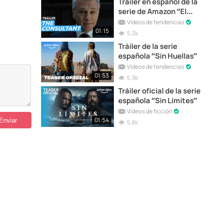
Tráiler en español de la
serie de Amazon “El
consultor”
Vídeos de tendencias
01:15
5,3k
Tráiler de la serie
española “Sin Huellas”
Vídeos de tendencias
01:53
5,9k
Tráiler oficial de la serie
española “Sin Límites”
Vídeos de ficción
01:54
5,8k