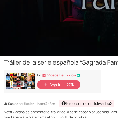
Tráiler de la serie española “Sagrada Fami
Vídeos De Ficción
En
Seguir
127,1K
Tu contenido en Tokyvideo
Subido por
ficcion
· hace 3 años ·
Netflix acaba de presentar el tráiler de la serie española “Sagrada Fami
que llegará a la plataforma el próximo 14 de octubre.