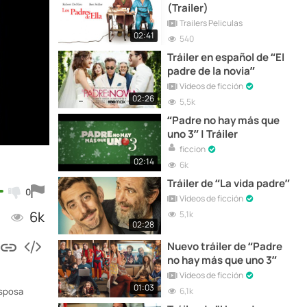
(Trailer)
Trailers Peliculas
02:41
540
Tráiler en español de “El
padre de la novia”
Vídeos de ficción
02:26
5,5k
“Padre no hay más que
uno 3” | Tráiler
ficcion
02:14
6k
Tráiler de “La vida padre”
0
Vídeos de ficción
6k
5,1k
02:28
Nuevo tráiler de “Padre
no hay más que uno 3”
Vídeos de ficción
01:03
6,1k
esposa