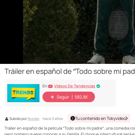
Tráiler en español de “Todo sobre mi pad
Vídeos De Tendencias
En
Seguir
582,8K
Tu contenido en Tokyvideo
Subido por
ficcion
· hace 3 años ·
Tráiler en español de la película “Todo sobre mi padre”, una comedia r
pero primero quiere conocer a su familia. El choque intercultural será el