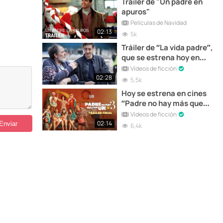
Tráiler de "Un padre en
apuros"
Películas de Navidad
02:13
5k
Tráiler de “La vida padre”,
que se estrena hoy en
cines
Vídeos de ficción
02:28
5,5k
Hoy se estrena en cines
“Padre no hay más que
uno 3” | Tráiler Final
Vídeos de ficción
02:14
6,4k