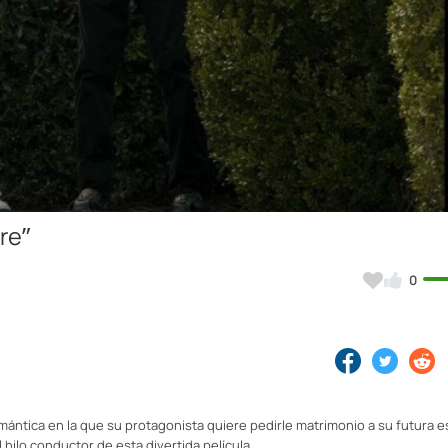
Video
re”
0
omántica en la que su protagonista quiere pedirle matrimonio a su futura 
 hilo conductor de esta divertida película.