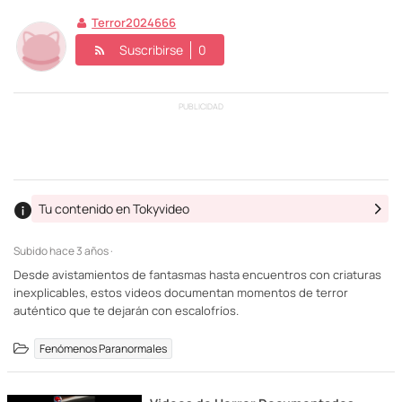
Terror2024666
Suscribirse
0
PUBLICIDAD
Tu contenido en Tokyvideo
Subido
hace 3 años ·
Desde avistamientos de fantasmas hasta encuentros con criaturas
inexplicables, estos videos documentan momentos de terror
auténtico que te dejarán con escalofríos.
Fenómenos Paranormales