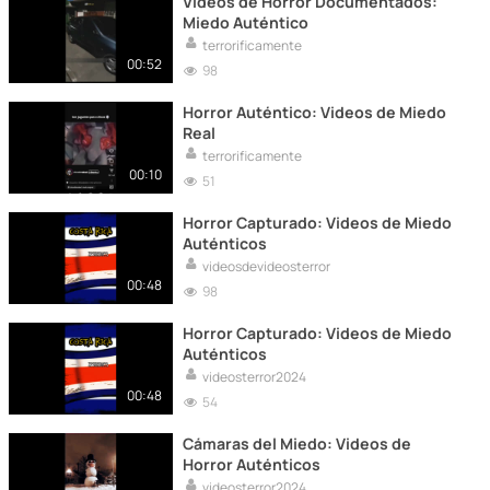
Videos de Horror Documentados:
Miedo Auténtico
terrorificamente
00:52
98
Horror Auténtico: Videos de Miedo
Real
terrorificamente
00:10
51
Horror Capturado: Videos de Miedo
Auténticos
videosdevideosterror
00:48
98
Horror Capturado: Videos de Miedo
Auténticos
videosterror2024
00:48
54
Cámaras del Miedo: Videos de
Horror Auténticos
videosterror2024