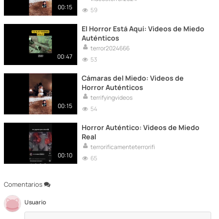
00:15
59
El Horror Está Aquí: Videos de Miedo
Auténticos
terror2024666
00:47
53
Cámaras del Miedo: Videos de
Horror Auténticos
terrifyingvideos
00:15
54
Horror Auténtico: Videos de Miedo
Real
terrorificamenteterrorifi
00:10
65
Comentarios
Usuario