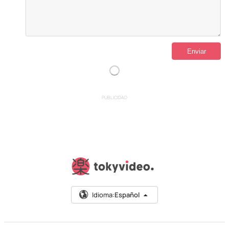
PUBLICIDAD
Idioma:
Español