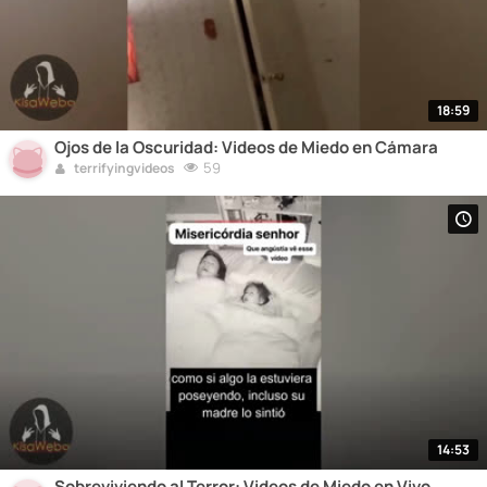
18:59
Ojos de la Oscuridad: Videos de Miedo en Cámara
59
terrifyingvideos
14:53
Sobreviviendo al Terror: Videos de Miedo en Vivo