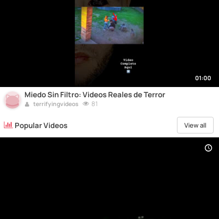
01:00
Miedo Sin Filtro: Videos Reales de Terror
81
terrifyingvideos
Popular Videos
View all