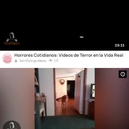
09:33
Horrores Cotidianos: Videos de Terror en la Vida Real
58
terrifyingvideos