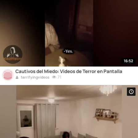
16:52
Cautivos del Miedo: Videos de Terror en Pantalla
71
terrifyingvideos