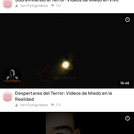
58
terrifyingvideos
16:46
Despertares del Terror: Videos de Miedo en la
Realidad
59
terrifyingvideos