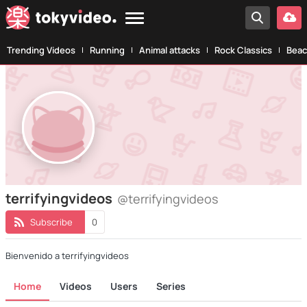
Trending Videos
Running
Animal attacks
Rock Classics
Beac
terrifyingvideos
@terrifyingvideos
Subscribe
0
Bienvenido a terrifyingvideos
Home
Videos
Users
Series