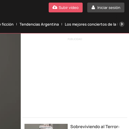
Subir vídeo
Iniciar sesión
 ficción
Tendencias Argentina
Los mejores conciertos de la histori
PUBLICIDAD
Sobreviviendo al Terror: