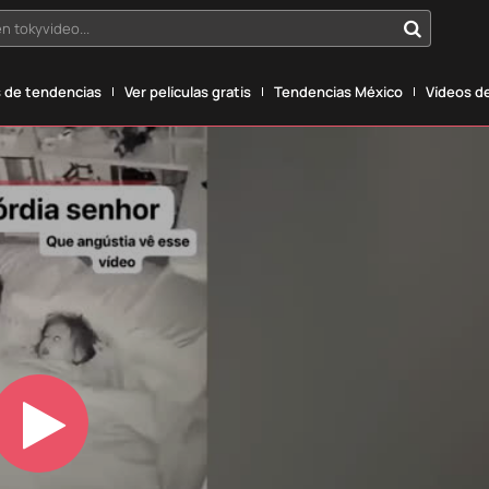
n tokyvideo...
 de tendencias
Ver películas gratis
Tendencias México
Vídeos de
Play