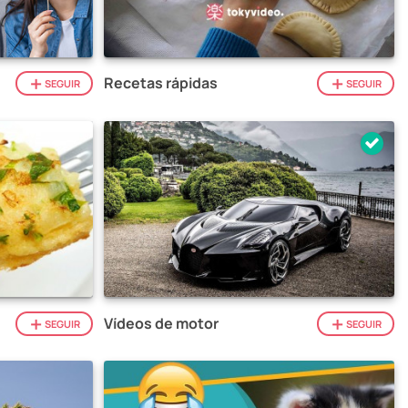
Recetas rápidas
SEGUIR
SEGUIR
Vídeos de motor
SEGUIR
SEGUIR