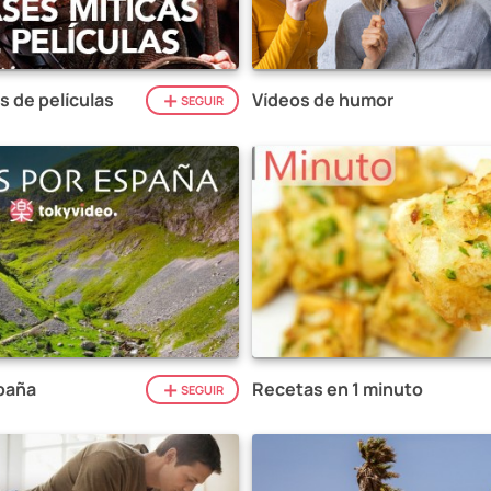
s de películas
Vídeos de humor
SEGUIR
paña
Recetas en 1 minuto
SEGUIR