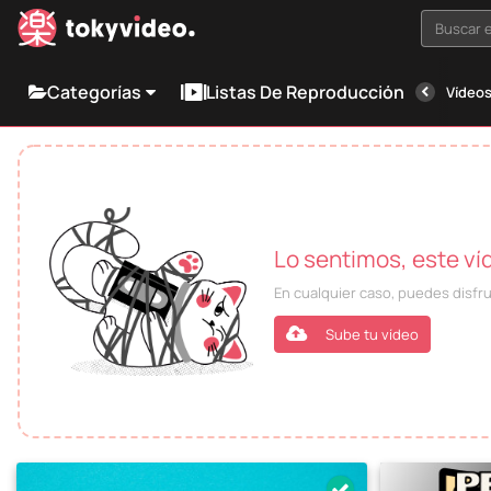
Buscar e
Categorías
Listas De Reproducción
Vídeos
Lo sentimos, este ví
En cualquier caso, puedes disfr
Sube tu vídeo