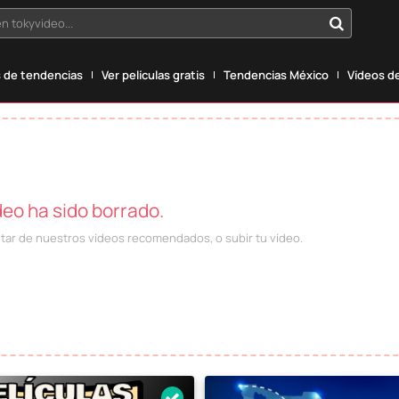
n tokyvideo...
 de tendencias
Ver películas gratis
Tendencias México
Vídeos de
deo ha sido borrado.
utar de nuestros vídeos recomendados, o subir tu vídeo.