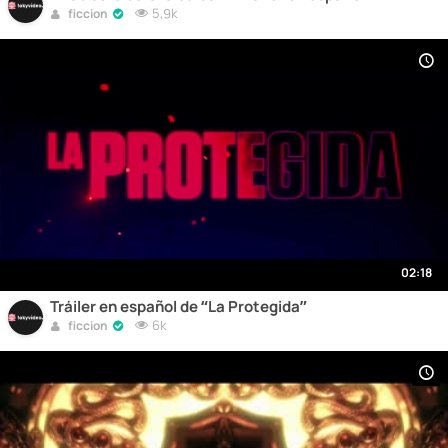
5,9k
ficcion
02:18
Tráiler en español de “La Protegida”
6k
ficcion