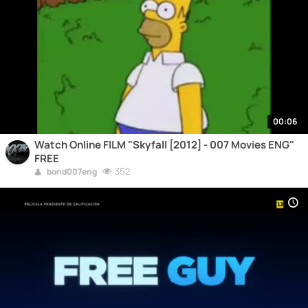
00:06
Watch Online FILM "Skyfall [2012] - 007 Movies ENG"
FREE
352
bond007eng