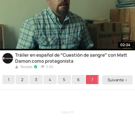
02:24
Tráiler en español de “Cuestión de sangre” con Matt
Damon como protagonista
5,8k
ficcion
1
2
3
4
5
6
7
8
9
Suivante >
PUBLICITÉ