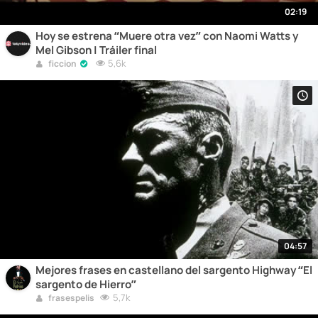
02:19
Hoy se estrena “Muere otra vez” con Naomi Watts y
Mel Gibson | Tráiler final
5,6k
ficcion
04:57
Mejores frases en castellano del sargento Highway “El
sargento de Hierro”
5,7k
frasespelis