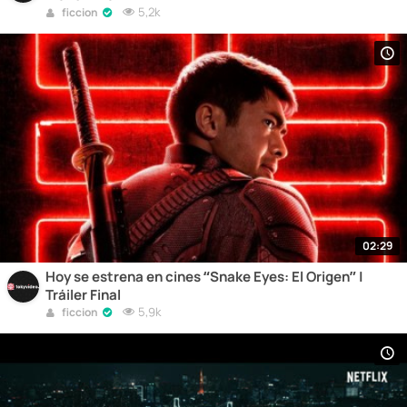
5,2k
ficcion
02:29
Hoy se estrena en cines “Snake Eyes: El Origen” |
Tráiler Final
5,9k
ficcion