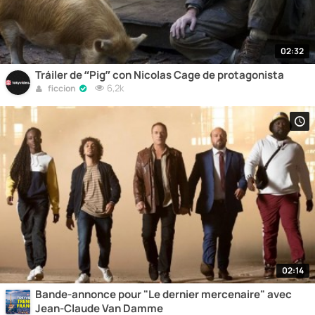
02:32
Tráiler de “Pig” con Nicolas Cage de protagonista
6,2k
ficcion
02:14
Bande-annonce pour "Le dernier mercenaire" avec
Jean-Claude Van Damme