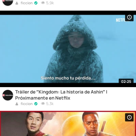
5,9k
ficcion
02:25
Tráiler de “Kingdom: La historia de Ashin” |
Próximamente en Netflix
5,3k
ficcion