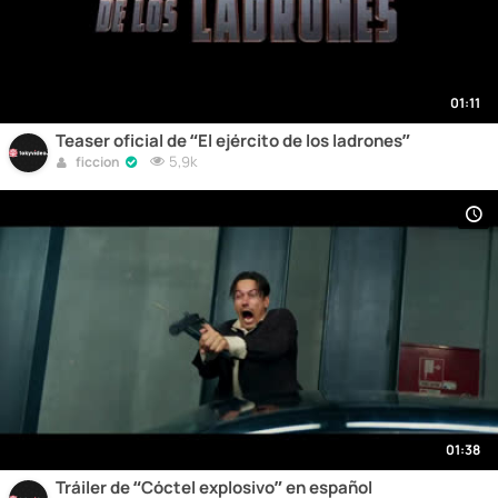
01:11
Teaser oficial de “El ejército de los ladrones”
5,9k
ficcion
01:38
Tráiler de “Cóctel explosivo” en español