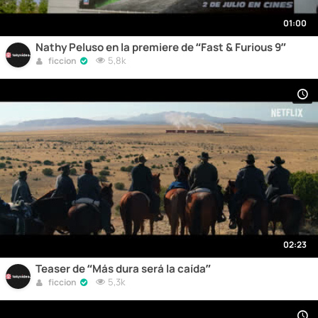
01:00
Nathy Peluso en la premiere de “Fast & Furious 9”
5,8k
ficcion
02:23
Teaser de “Más dura será la caída”
5,3k
ficcion