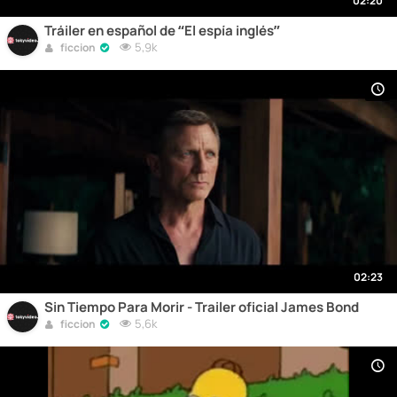
02:20
Tráiler en español de “El espía inglés”
5,9k
ficcion
02:23
Sin Tiempo Para Morir - Trailer oficial James Bond
5,6k
ficcion