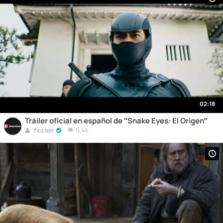
02:18
Tráiler oficial en español de “Snake Eyes: El Origen”
5,4k
ficcion