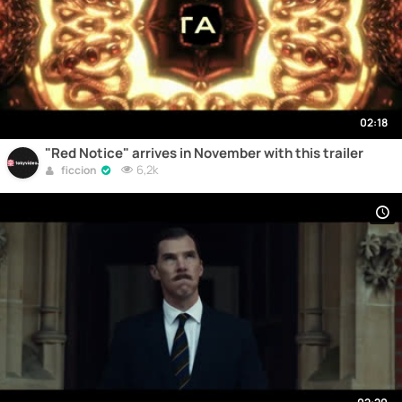
02:18
"Red Notice" arrives in November with this trailer
6,2k
ficcion