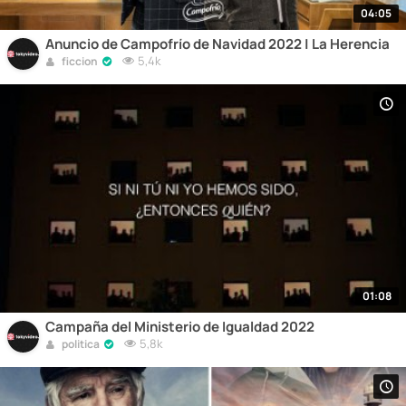
04:05
Anuncio de Campofrío de Navidad 2022 | La Herencia
5,4k
ficcion
01:08
Campaña del Ministerio de Igualdad 2022
5,8k
politica