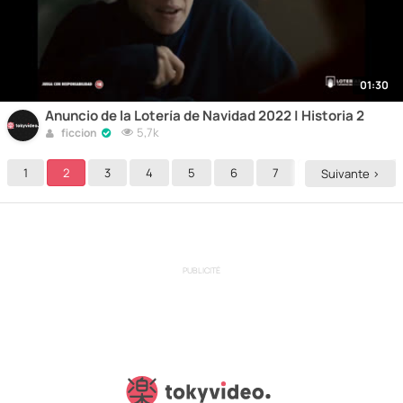
01:30
Anuncio de la Lotería de Navidad 2022 | Historia 2
5,7k
ficcion
1
2
3
4
5
6
7
8
9
Suivante >
PUBLICITÉ