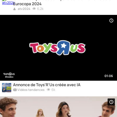
Eurocopa 2024
6,2k
atv2024
01:06
Annonce de Toys'R'Us créée avec IA
6k
Vidéos tendances