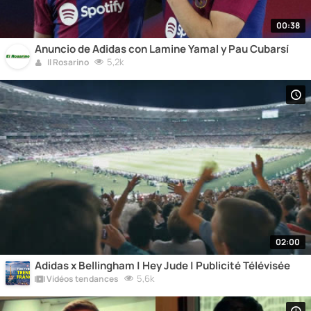
00:38
Anuncio de Adidas con Lamine Yamal y Pau Cubarsí
5,2k
Il Rosarino
02:00
Adidas x Bellingham | Hey Jude | Publicité Télévisée
5,6k
Vidéos tendances