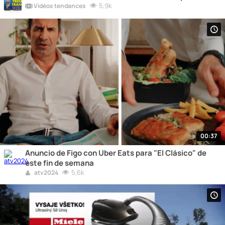
5,9k
Vidéos tendances
00:37
Anuncio de Figo con Uber Eats para "El Clásico" de
este fin de semana
5,6k
atv2024