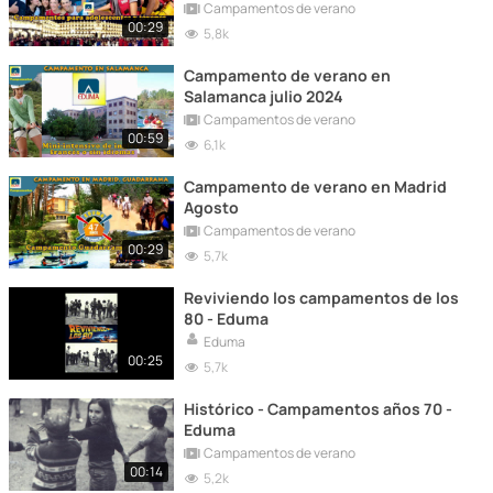
Campamentos de verano
00:29
5,8k
Campamento de verano en
Salamanca julio 2024
Campamentos de verano
00:59
6,1k
Campamento de verano en Madrid
Agosto
Campamentos de verano
00:29
5,7k
Reviviendo los campamentos de los
80 - Eduma
Eduma
00:25
5,7k
Histórico - Campamentos años 70 -
Eduma
Campamentos de verano
00:14
5,2k