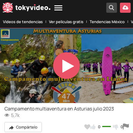
Vídeos de tendencias
Ver películas gratis
Tendencias México
V
Play
Video
Campamento multiaventura en Asturias julio 2023
5,7k
0
0
Compártelo