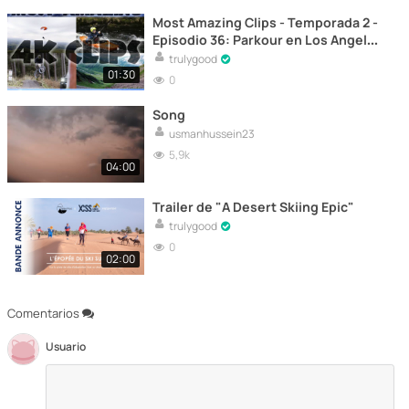
Most Amazing Clips - Temporada 2 -
Episodio 36: Parkour en Los Angeles
- Parkour
trulygood
01:30
0
Song
usmanhussein23
5,9k
04:00
Trailer de "A Desert Skiing Epic"
trulygood
0
02:00
Comentarios
Usuario