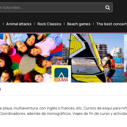
n tokyvideo...
g
Animal attacks
Rock Classics
Beach games
The best concerts
aya, multiaventura, con inglés o francés, etc. Cursos de esquí para niño
Coordinadores, además de monográficos. Viajes de fin de curso y activida