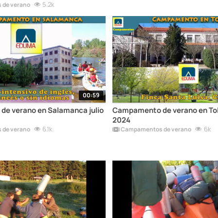
5.2k
de verano
00:59
e verano en Salamanca julio
Campamento de verano en Tole
2024
6.1k
6k
de verano
Campamentos de verano