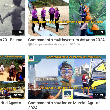
00:14
00:59
s 70 - Eduma
Campamento multiaventura Asturias 2024
5.8k
Campamentos de verano
00:29
00:59
drid Agosto
Campamento náutico en Murcia, Águilas
2024