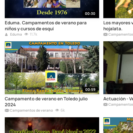
00:30
Eduma. Campamentos de verano para
Los mayores 
niños y cursos de esquí
hojalata.
11.7k
Eduma
Campamentos 
00:59
Campamento de verano en Toledo julio
Actuación - 
2024
Campamentos 
6k
Campamentos de verano