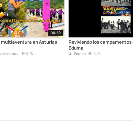
00:59
ultiaventura en Asturias
Reviviendo los campamentos d
Eduma
5.7k
5.7k
de verano
Eduma