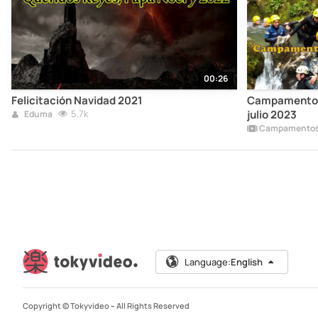
00:26
Felicitación Navidad 2021
Campamento m
5.7k
julio 2023
Eduma
Campamentos 
Language:
English
Copyright © Tokyvideo –
All Rights Reserved