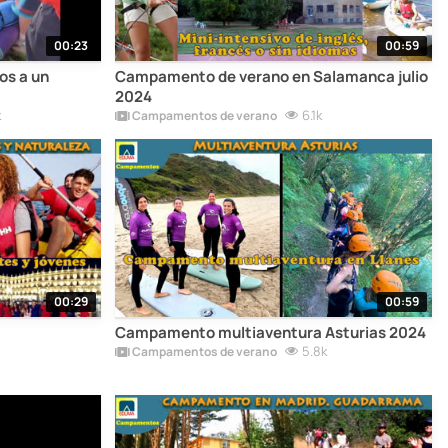
00:23
00:59
os a un
Campamento de verano en Salamanca julio
2024
k
6.1k
Campamentos de verano
00:29
00:59
a
Campamento multiaventura Asturias 2024
5.8k
Campamentos de verano