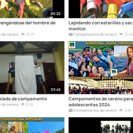
00:22
vengándose del hombre de
Lapidando con esterillas y sac
monitor.
10.7k
10.4
de verano
Campamentos de verano
03:45
Velada de campamento
Campamentos de verano par
5.9k
adolescentes 2024
de verano
5.8k
Campamentos de verano