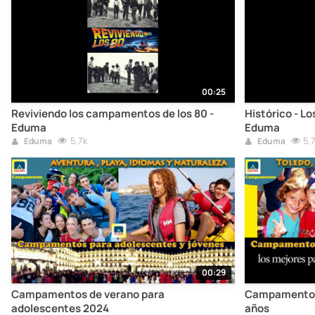
00:25
Reviviendo los campamentos de los 80 -
Histórico - Lo
Eduma
Eduma
5.7k
5.
Eduma
Eduma
00:29
Campamentos de verano para
Campamentos i
adolescentes 2024
años