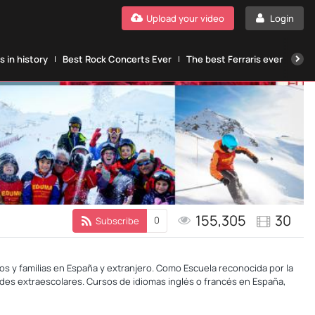
Upload your video
Login
 in history
Best Rock Concerts Ever
The best Ferraris ever
The
155,305
30
0
Subscribe
s y familias en España y extranjero. Como Escuela reconocida por la
des extraescolares. Cursos de idiomas inglés o francés en España,