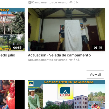
5.1k
Campamentos de verano
00:59
03:45
do julio
Actuación - Velada de campamento
5.9k
Campamentos de verano
View all