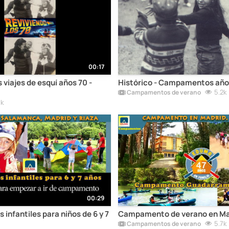
00:17
s viajes de esquí años 70 -
Histórico - Campamentos año
5.2k
Campamentos de verano
7k
00:29
nfantiles para niños de 6 y 7
Campamento de verano en Ma
5.7k
Campamentos de verano