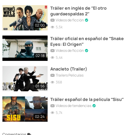
Tráiler en inglés de “El otro
guardaespaldas 2”
Vídeos de ficción
02:00
5,5k
Tráiler oficial en español de “Snake
Eyes: El Origen”
Vídeos de ficción
02:18
5,4k
Anacleto (Trailer)
Trailers Peliculas
368
01:56
Tráiler español de la película “Sisu”
Vídeos de tendencias
5,7k
02:24
Comentarios