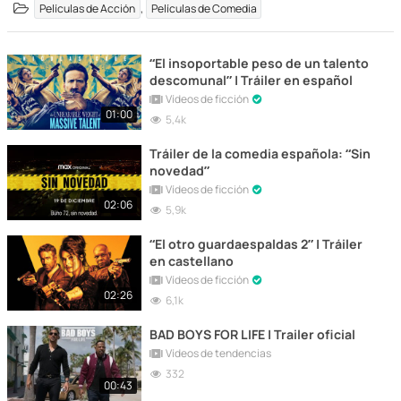
,
Películas de Acción
Películas de Comedia
“El insoportable peso de un talento
descomunal” | Tráiler en español
Vídeos de ficción
01:00
5,4k
Tráiler de la comedia española: “Sin
novedad”
Vídeos de ficción
02:06
5,9k
“El otro guardaespaldas 2” | Tráiler
en castellano
Vídeos de ficción
02:26
6,1k
BAD BOYS FOR LIFE | Trailer oficial
Vídeos de tendencias
332
00:43