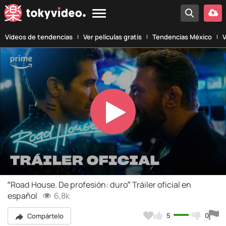
Vídeos de tendencias
Ver películas gratis
Tendencias México
V
Play
Video
“Road House. De profesión: duro” Tráiler oficial en
español
6,8k
5
0
Compártelo