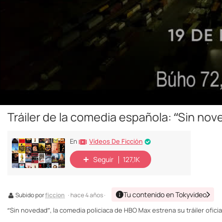
Tráiler de la comedia española: “Sin nov
Vídeos De Ficción
En
Seguir
127,1K
Tu contenido en Tokyvideo
Subido por
ficcion
· hace 4 años ·
“Sin novedad”, la comedia policiaca de HBO Max estrena su tráiler oficia