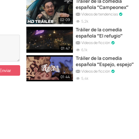
Tráiler de la comedia
española “Campeonex”
Vídeos de tendencias
02:09
5,2k
Tráiler de la comedia
española “El refugio”
Vídeos de ficción
01:47
6,1k
Tráiler de la comedia
española “Espejo, espejo”
Vídeos de ficción
01:44
5,4k