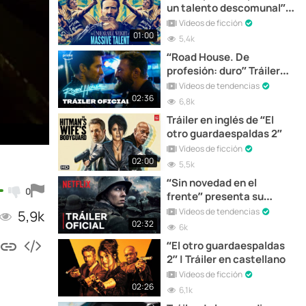
un talento descomunal” |
Tráiler en español
Vídeos de ficción
01:00
5,4k
“Road House. De
profesión: duro” Tráiler
oficial en español
Vídeos de tendencias
02:36
6,8k
Tráiler en inglés de “El
otro guardaespaldas 2”
Vídeos de ficción
02:00
5,5k
“Sin novedad en el
0
frente” presenta su
tráiler
Vídeos de tendencias
5,9k
02:32
6k
“El otro guardaespaldas
2” | Tráiler en castellano
Vídeos de ficción
02:26
6,1k