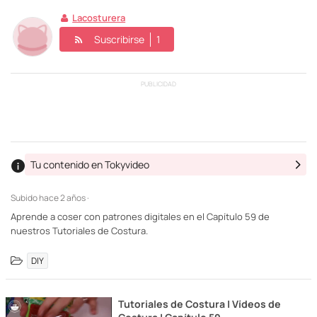
Lacosturera
Suscribirse
1
PUBLICIDAD
Tu contenido en Tokyvideo
Subido
hace 2 años ·
Aprende a coser con patrones digitales en el Capítulo 59 de
nuestros Tutoriales de Costura.
DIY
Tutoriales de Costura | Vídeos de