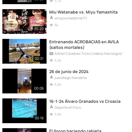
5,7k
Miu Watanabe vs. Miyu Yamashita
whyyoumadatme711
6k
35:20
Entrenando ACROBACIAS en AVILA
(saltos mortales)
Adrián Carabias Tricks (vídeos más largos)
02:31
5,4k
26 de junio de 2024
juandiego.fsanabria
5,6k
00:06
16-1-24 Álvaro Granados vs Croacia
Deporte en Foco
5,6k
00:16
El lloron haciendo rabieta