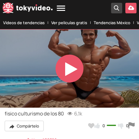
Vídeos de tendencias
Ver películas gratis
Tendencias México
V
Play
Video
fisico culturismo de los 80
6,1k
0
0
Compártelo