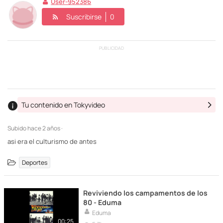
User-952386
Suscribirse
0
PUBLICIDAD
Tu contenido en Tokyvideo
Subido
hace 2 años ·
asi era el culturismo de antes
Deportes
Reviviendo los campamentos de los
80 - Eduma
Eduma
00:25