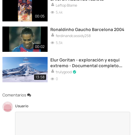
Leflop Blame
5,4k
00:05
Ronaldinho Gaucho Barcelona 2004
ferdinandcassidy258
5,5k
00:02
Elur Goritan - exploración y esquí
extremo - Documental completo
online
trulygood
13:58
0
Comentarios
Usuario