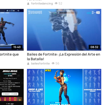
52
fortnitedancing
15:40
08:32
ortnite que
Bailes de Fortnite: ¡La Expresión del Arte en
la Batalla!
56
bailesfortnite