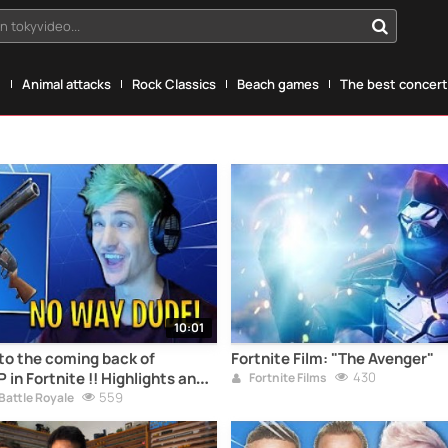
n tokyvideo...
g
Animal attacks
Rock Classics
Beach games
The best concerts
10:01
to the coming back of
Fortnite Film: "The Avenger"
n Fortnite !! Highlights and
430
Fortnite Films
ts!
559
 Battle Royale