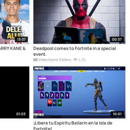
13:37
00:37
HARRY KANE &
Deadpool comes to Fortnite in a special
event.
4.3k
Video Game Trailers
01:03
10:01
¡Libera tu Espíritu Bailarín en la Isla de
Fortnite!