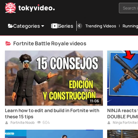
Search i
Categories
Series
Trending Videos
Runnin
Fortnite Battle Royale videos
11:06
Learn how to edit and build in Fortnite with
NINJA reacts 
these 15 tips
DOUBLE PUMP i
604
funny momen
Fortnite Noob
Ninja Fortnite