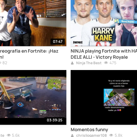
07:47
reografía en Fortnite: ¡Haz
NINJA playing Fortnite with 
n!
DELE ALLI - Victory Royale
82
475
Ninja The Best
03:39:25
Momentos funny
5.6k
5.8k
te
chrisliogamer108