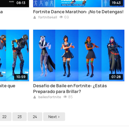
08:13
19:43
na
Fortnite Dance Marathon: ¡No te Detengas!
69
fortnite4all
10:59
07:28
nite que
Desafío de Baile en Fortnite: ¿Estás
Preparado para Brillar?
85
bailesfortnite
22
23
24
Next >