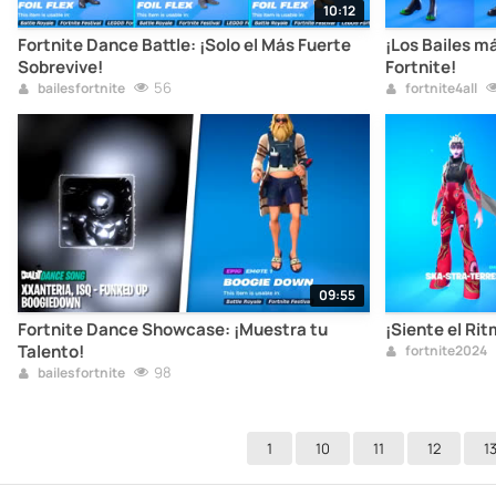
10:12
Fortnite Dance Battle: ¡Solo el Más Fuerte
¡Los Bailes m
Sobrevive!
Fortnite!
56
bailesfortnite
fortnite4all
09:55
Fortnite Dance Showcase: ¡Muestra tu
¡Siente el Rit
Talento!
fortnite2024
98
bailesfortnite
1
10
11
12
1