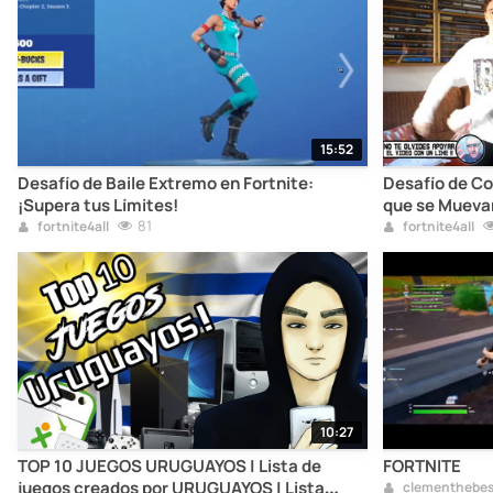
15:52
Desafío de Baile Extremo en Fortnite:
Desafío de Co
¡Supera tus Límites!
que se Mueva
81
fortnite4all
fortnite4all
10:27
TOP 10 JUEGOS URUGUAYOS | Lista de
FORTNITE
juegos creados por URUGUAYOS | Lista
clementhebes