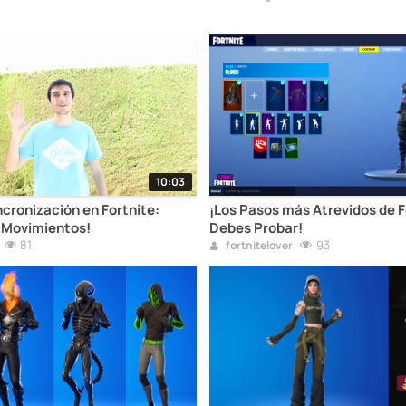
10:03
ncronización en Fortnite:
¡Los Pasos más Atrevidos de F
 Movimientos!
Debes Probar!
81
93
fortnitelover