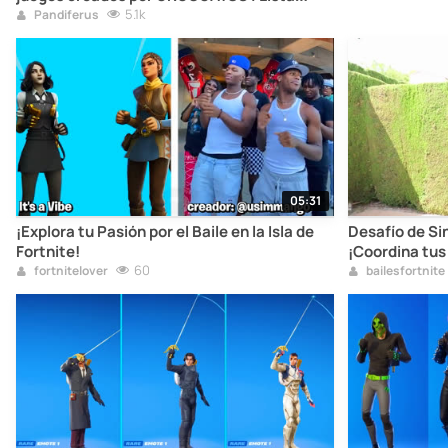
Juegos desde los 80s a 2025
5.1k
Pandiferus
05:31
¡Explora tu Pasión por el Baile en la Isla de
Desafío de Si
Fortnite!
¡Coordina tus
60
fortnitelover
bailesfortnite