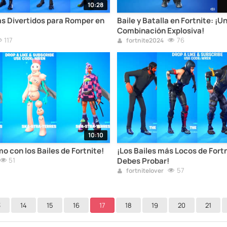
10:28
ás Divertidos para Romper en
Baile y Batalla en Fortnite: ¡U
Combinación Explosiva!
117
76
fortnite2024
10:10
mo con los Bailes de Fortnite!
¡Los Bailes más Locos de Fort
51
Debes Probar!
57
fortnitelover
3
14
15
16
17
18
19
20
21