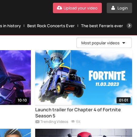
Upload your video
Login
 in history
Best Rock Concerts Ever
The best Ferraris ever
The
Most popular videos
10:10
01:01
Launch trailer for Chapter 4 of Fortnite
Season 5
6k
Trending Videos