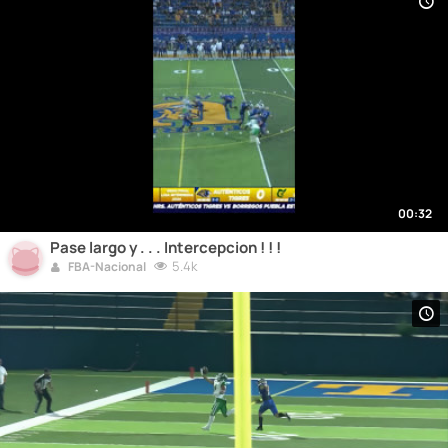
00:32
Pase largo y . . . Intercepcion ! ! !
5.4k
FBA-Nacional