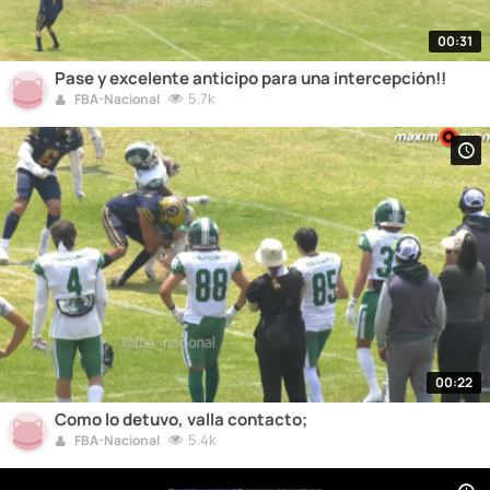
00:31
Pase y excelente anticipo para una intercepción!!
5.7k
FBA-Nacional
00:22
Como lo detuvo, valla contacto;
5.4k
FBA-Nacional