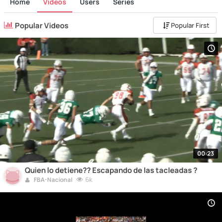
Home
Videos
Users
Series
Popular Videos
Popular First
00:23
Quien lo detiene?? Escapando de las tacleadas ?
6k
FBA-Nacional