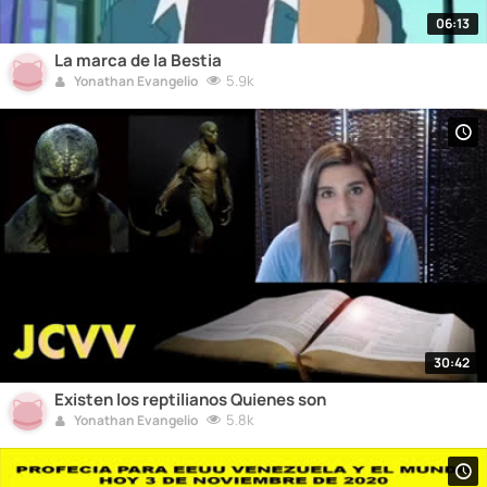
06:13
La marca de la Bestia
5.9k
Yonathan Evangelio
30:42
Existen los reptilianos Quienes son
5.8k
Yonathan Evangelio