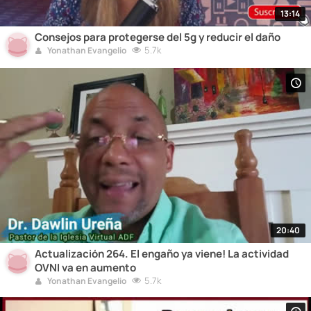
13:14
Consejos para protegerse del 5g y reducir el daño
5.7k
Yonathan Evangelio
20:40
Actualización 264. El engaño ya viene! La actividad
OVNI va en aumento
5.7k
Yonathan Evangelio