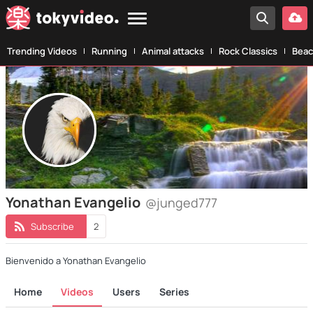
Trending Videos
Running
Animal attacks
Rock Classics
Beac
Yonathan Evangelio
@junged777
Subscribe
2
Bienvenido a Yonathan Evangelio
Home
Videos
Users
Series