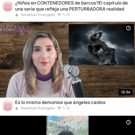
¿Niños en CONTENEDORES de barcos?El capítulo de
una serie que refleja una PERTURBADORA realidad
5.2k
Yonathan Evangelio
12:34
Es lo mismo demonios que ángeles caídos
5.2k
Yonathan Evangelio