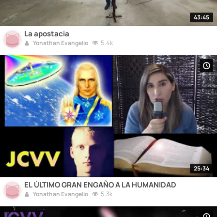
43:45
La apostacia
5.4k
Yonathan Evangelio
25:34
EL ÚLTIMO GRAN ENGAÑO A LA HUMANIDAD
5.3k
Yonathan Evangelio