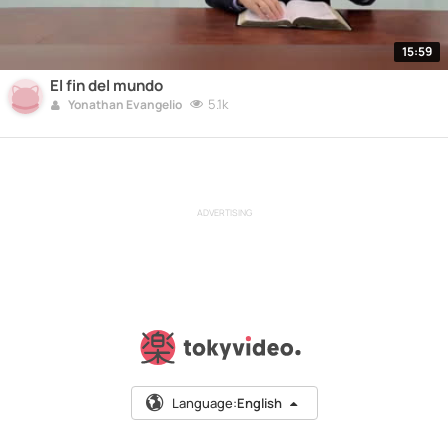
15:59
El fin del mundo
5.1k
Yonathan Evangelio
ADVERTISING
Language:
English