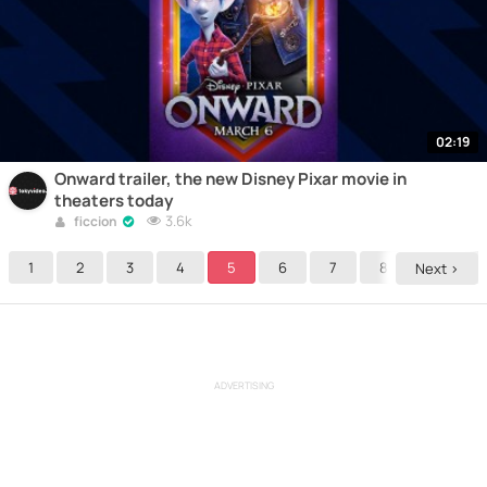
02:19
Onward trailer, the new Disney Pixar movie in
theaters today
3.6k
ficcion
1
2
3
4
5
6
7
8
9
Next >
ADVERTISING