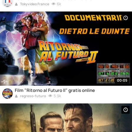
6k
Tokyvideo France
00:05
Film "Ritorno al Futuro II" gratis online
5.9k
regreso-futuro