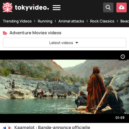
Trending Videos
Running
Animal attacks
Rock Classics
Beac
Adventure Movies videos
Latest videos
01:59
Kaamelot : Bande-annonce officielle