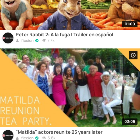
01:00
Peter Rabbit 2: A la fuga | Tráiler en español
7.7k
ficcion
03:06
"Matilda" actors reunite 25 years later
5.6k
ficcion