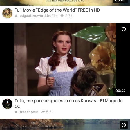
00:06
Full Movie "Edge of the World" FREE in HD
5.7k
edgeofthewordthefilm
00:44
Totó, me parece que esto no es Kansas – El Mago de
Oz
5.5k
frasespelis