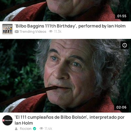
01:55
'Bilbo Baggins 111th Birthday', performed by Ian Holm
11.3k
Trending Videos
02:06
'El 111 cumpleaños de Bilbo Bolsón', interpretado por
Ian Holm
11.4k
ficcion