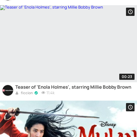
00:23
Teaser of 'Enola Holmes', starring Millie Bobby Brown
11.4k
ficcion