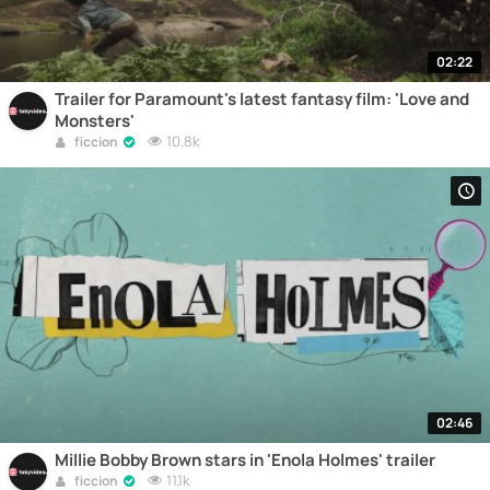
02:22
Trailer for Paramount's latest fantasy film: 'Love and
Monsters'
10.8k
ficcion
02:46
Millie Bobby Brown stars in 'Enola Holmes' trailer
11.1k
ficcion