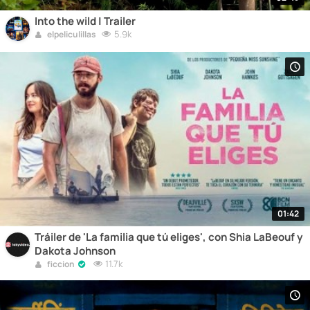
Into the wild | Trailer
5.9k
elpeliculillas
01:42
Tráiler de 'La familia que tú eliges', con Shia LaBeouf y
Dakota Johnson
11.7k
ficcion