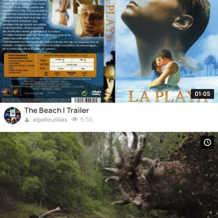
01:05
The Beach | Trailer
6.5k
elpeliculillas