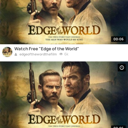
00:06
Watch Free "Edge of the World"
6k
edgeofthewordthefilm