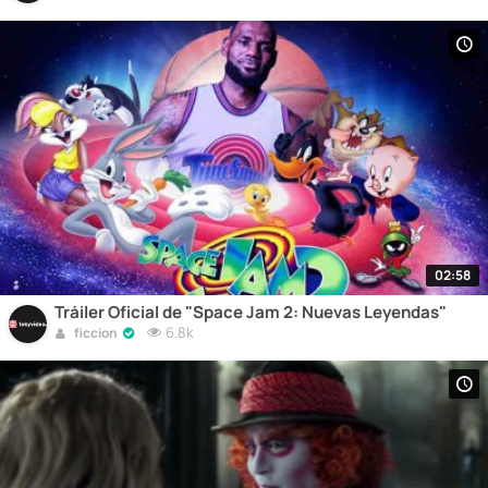
02:58
Tráiler Oficial de "Space Jam 2: Nuevas Leyendas"
6.8k
ficcion