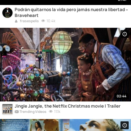
Podrán quitarnos la vida pero jamás nuestra libertad –
Braveheart
10.4k
frasespelis
02:44
Jingle Jangle, the Netflix Christmas movie | Trailer
11.1k
Trending Videos