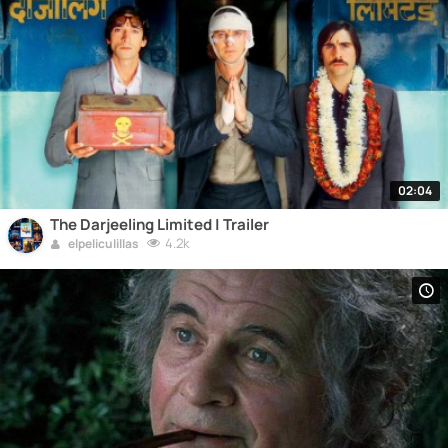
02:04
The Darjeeling Limited | Trailer
4.2k
elpeliculillas