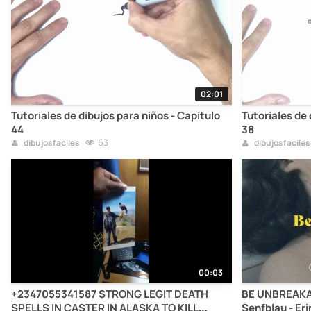
02:01
Tutoriales de dibujos para niños - Capítulo
Tutoriales de 
44
38
63
dibujosfaciles
dibujosfaciles
00:03
+2347055341587 STRONG LEGIT DEATH
BE UNBREAKABLE - Project By Kollektiv
SPELLS IN CASTER IN ALASKA TO KILL