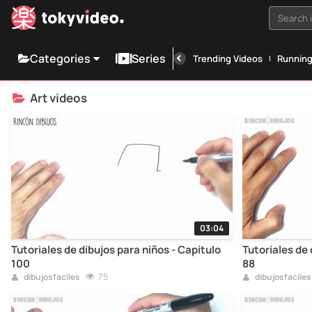
Search i
Categories
Series
Trending Videos
Runnin
Art videos
03:04
Tutoriales de dibujos para niños - Capítulo
Tutoriales de 
100
88
75
dibujosfaciles
dibujosfaciles