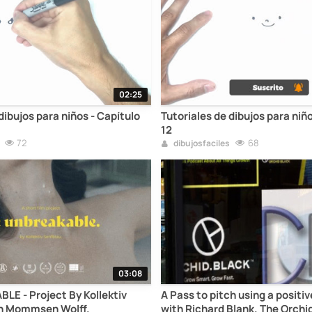
02:25
dibujos para niños - Capítulo
Tutoriales de dibujos para niñ
12
72
68
dibujosfaciles
03:08
A Pass to pitch using a positi
Senfblau - Erin Mommsen Wolff.
with Richard Blank. The Orchid