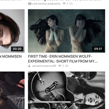
with Richard Blank
5.5k
call center podcasts
00:20
09:37
FIRST TIME- ERIN MOMMSEN WOLFF-
EXPERMENTAL- SHORT FILM FROM MY
AUTHORSHIP.
5.9k
emommsenwolff