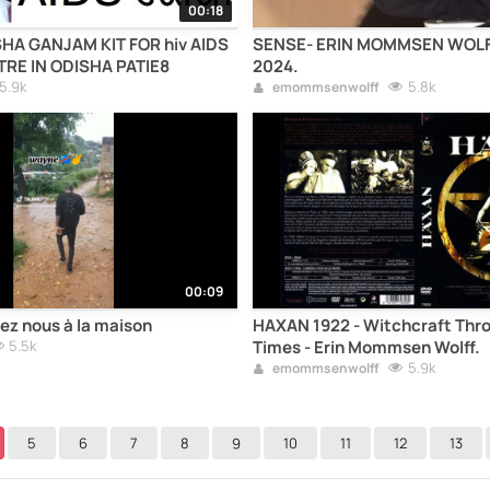
00:18
SHA GANJAM KIT FOR hiv AIDS
SENSE- ERIN MOMMSEN WOLFF- VERSACE
RE IN ODISHA PATIE8
2024.
5.9k
5.8k
emommsenwolff
00:09
z nous à la maison
HAXAN 1922 - Witchcraft Through The
5.5k
Times - Erin Mommsen Wolff.
5.9k
emommsenwolff
5
6
7
8
9
10
11
12
13