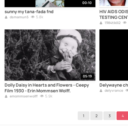
00:10
sunny my tana-fada fnd
HIV AIDS ODI
5.8k
TESTING CENT
dsmamun5
1984tikili2
05:19
Dolly Daisy in Hearts and Flowers - Ceepy
Delywayne che
Film 1930 - Erin Mommsen Wolff.
delyvrance
5.9k
emommsenwolff
1
2
3
4