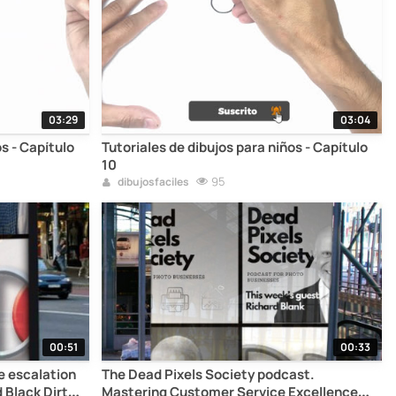
03:29
03:04
os - Capítulo
Tutoriales de dibujos para niños - Capítulo
10
95
dibujosfaciles
00:51
00:33
ve escalation
The Dead Pixels Society podcast.
 Black Dirt
Mastering Customer Service Excellence