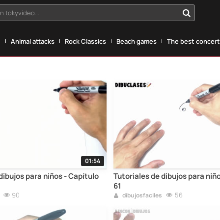
n tokyvideo...
g
Animal attacks
Rock Classics
Beach games
The best concerts
01:54
dibujos para niños - Capítulo
Tutoriales de dibujos para niñ
61
90
56
dibujosfaciles