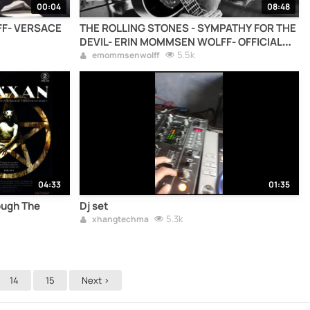
00:04
08:48
THE ROLLING STONES - SYMPATHY FOR THE
DEVIL- ERIN MOMMSEN WOLFF- OFFICIAL
VIDEO
5.5k
emommsenwolff
04:33
01:35
Dj set
5.3k
xhangtechma
14
15
Next >