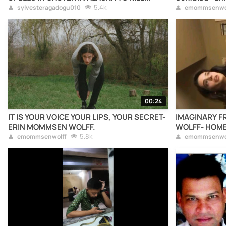
ABUSIVE CO-WORKERS .
5.4k
sylvesteragadogu010
emommsenwo
00:24
IT IS YOUR VOICE YOUR LIPS, YOUR SECRET-
IMAGINARY FRIEND- ERIN MOMMSEN
ERIN MOMMSEN WOLFF.
WOLFF- 
5.8k
emommsenwolff
emommsenwo