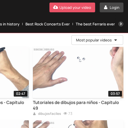
Upload your video
Login
 in history
Best Rock Concerts Ever
The best Ferraris ever
The
Most popular videos
02:47
03:57
os - Capítulo
Tutoriales de dibujos para niños - Capítulo
49
73
dibujosfaciles