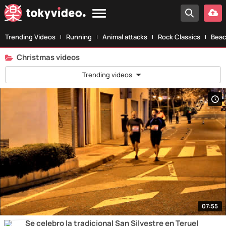
Trending Videos
Running
Animal attacks
Rock Classics
Beac
Christmas videos
Trending videos
07:55
Se celebro la tradicional San Silvestre en Teruel