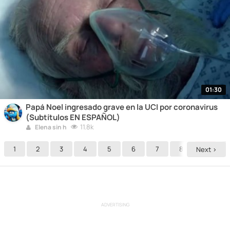
01:30
Papá Noel ingresado grave en la UCI por coronavirus
(Subtítulos EN ESPAÑOL)
11.8k
Elena sin h
1
2
3
4
5
6
7
8
9
Next >
ADVERTISING