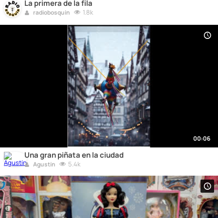
La primera de la fila
1.8k
radiobosquin
00:06
Una gran piñata en la ciudad
5.4k
Agustín