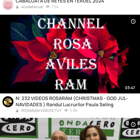
CABALGATA DE REYES EN TERUEL 2024
7.5k
ecodeteruel
03:47
N: 232 VIDEOS ROSARAM (CHRISTMAS - GOD JUL-
NAVIDADES ) Randul Lucrurilor Paula Seling
5.8k
ROSARAM VIDEOS TÚ?