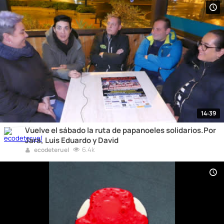
14:39
Vuelve el sábado la ruta de papanoeles solidarios.Por
Jara, Luis Eduardo y David
6.4k
ecodeteruel