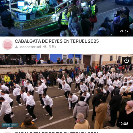
21:37
CABALGATA DE REYES EN TERUEL 2025
6.5k
ecodeteruel
12:08