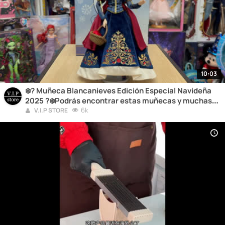
10:03
❄️? Muñeca Blancanieves Edición Especial Navideña
2025 ?❄️Podrás encontrar estas muñecas y muchas
más en el link del video
6k
V.I.P STORE