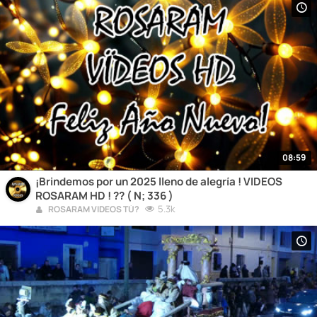
08:59
¡Brindemos por un 2025 lleno de alegría ! VIDEOS
ROSARAM HD ! ?? ( N; 336 )
5.3k
ROSARAM VIDEOS TÚ?