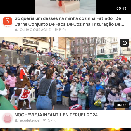
00:43
Só queria um desses na minha cozinha Fatiador De
Carne Conjunto De Faca De Cozinha Trituração De
Corte.
5.9k
OLHA O QUE ACHEI
06:35
NOCHEVIEJA INFANTIL EN TERUEL 2024
5.4k
ecodeteruel