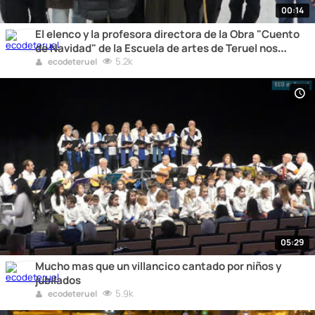
00:14
El elenco y la profesora directora de la Obra "Cuento
de Navidad" de la Escuela de artes de Teruel nos
felicitan la Navidad a todos
5.2k
ecodeteruel
05:29
Mucho mas que un villancico cantado por niños y
jubilados
5.9k
ecodeteruel