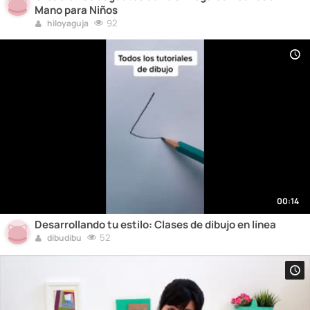
Mano para Niños
92
hiloyaguja
00:14
Desarrollando tu estilo: Clases de dibujo en línea
52
dibudibu