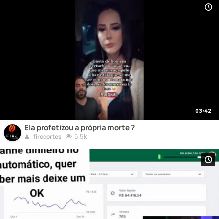
03:42
Ela profetizou a própria morte ?
5.5k
firecortes