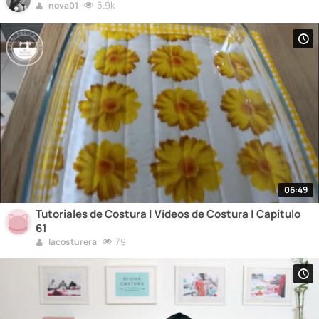
5.9k
nova01
06:49
Tutoriales de Costura | Vídeos de Costura | Capítulo
61
79
lacosturera