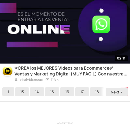
02:11
⭐CREA los MEJORES Videos para Ecommerce✅
Ventas y Marketing Digital (MUY FÁCIL) Con nuestra
GUIA ?
11.8k
viralvidsecom
1
13
14
15
16
17
18
19
20
Next >
ADVERTISING