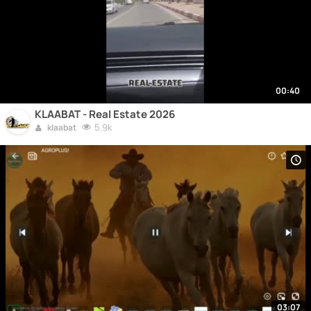
00:40
KLAABAT - Real Estate 2026
5.9k
klaabat
03:07