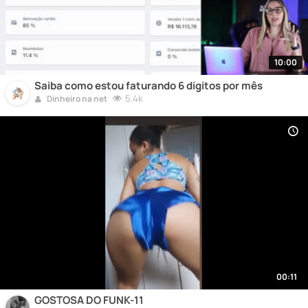
10:00
Saiba como estou faturando 6 dígitos por mês
5.4k
Dinheiro na net
00:11
GOSTOSA DO FUNK-11