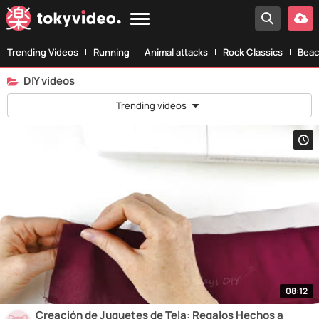
Trending Videos
Running
Animal attacks
Rock Classics
Beac
DIY videos
Trending videos
08:12
Creación de Juguetes de Tela: Regalos Hechos a