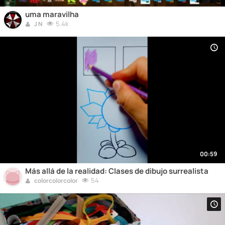
uma maravilha
5.4k
J N
00:59
Más allá de la realidad: Clases de dibujo surrealista
54
colorcolorcolor