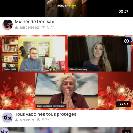
00:27
Mulher de Decisão
5.7k
jairceles60
33:53
Tous vaccinés tous protégés
5.7k
vision-x