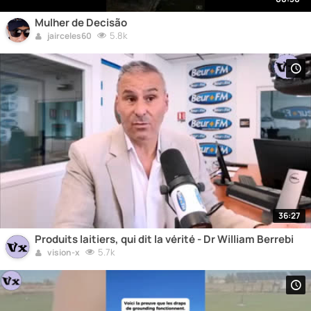
Mulher de Decisão
5.8k
jairceles60
36:27
Produits laitiers, qui dit la vérité - Dr William Berrebi
5.7k
vision-x