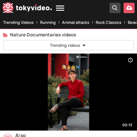
Trending Videos
Running
Animal attacks
Rock Classics
Beac
Nature Documentaries videos
Trending videos
00:13
Aj so