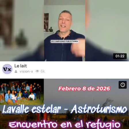
01:22
Le lait
6k
vision-x