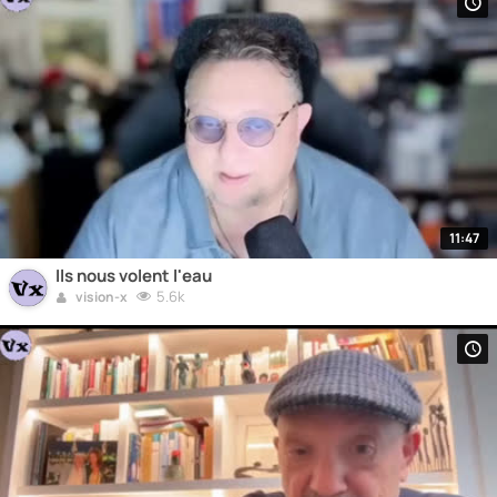
11:47
Ils nous volent l'eau
5.6k
vision-x