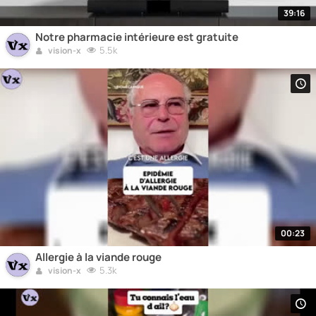
39:16
Notre pharmacie intérieure est gratuite
5.5k
vision-x
00:23
Allergie à la viande rouge
5.3k
vision-x