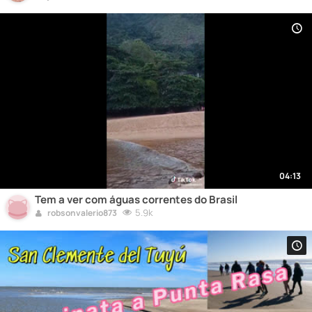
04:13
Tem a ver com águas correntes do Brasil
5.9k
robsonvalerio873