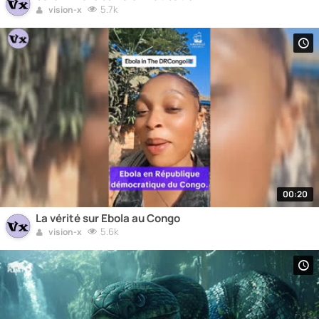
5.7k
vision-x
00:20
La vérité sur Ebola au Congo
5.6k
vision-x