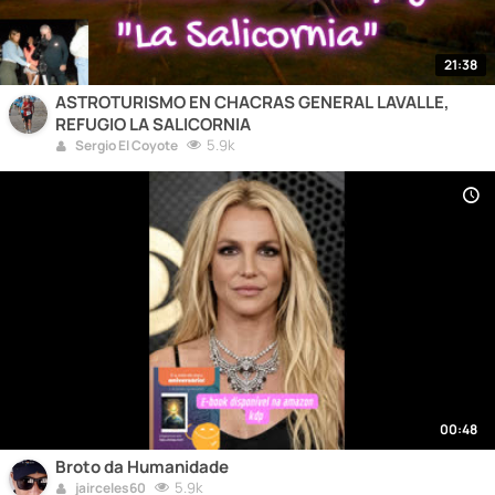
21:38
ASTROTURISMO EN CHACRAS GENERAL LAVALLE,
REFUGIO LA SALICORNIA
5.9k
Sergio El Coyote
00:48
Broto da Humanidade
5.9k
jairceles60