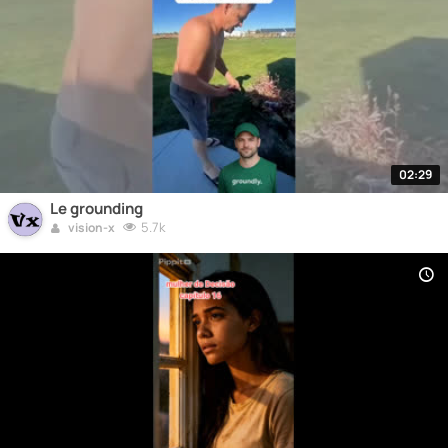
02:29
Le grounding
5.7k
vision-x