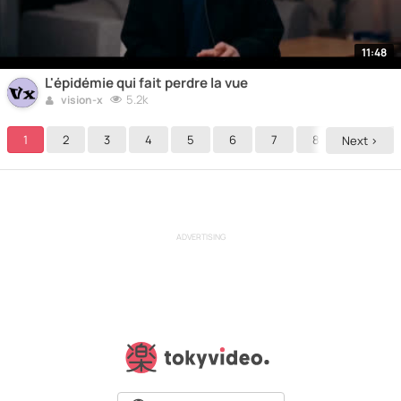
11:48
L'épidémie qui fait perdre la vue
5.2k
vision-x
1
2
3
4
5
6
7
8
9
Next >
ADVERTISING