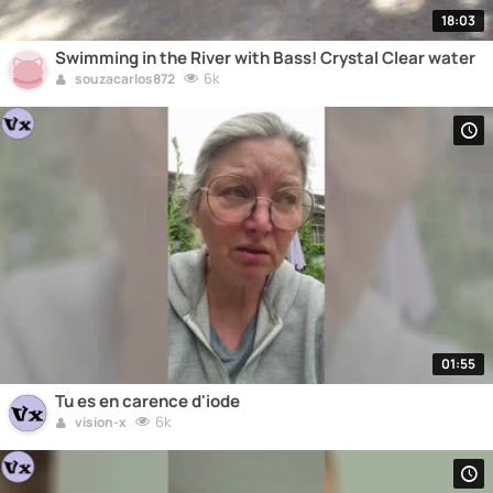
18:03
Swimming in the River with Bass! Crystal Clear water
6k
souzacarlos872
01:55
Tu es en carence d'iode
6k
vision-x