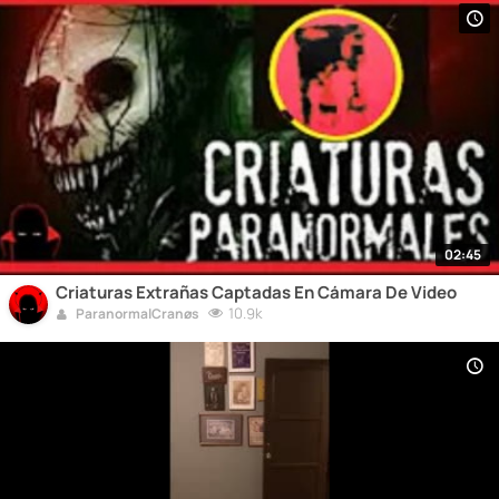
02:45
Criaturas Extrañas Captadas En Cámara De Video
10.9k
ParanormalCranøs