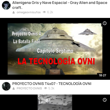
Alienígena Gris y Nave Espacial - Gray Alien and Space
craft.
6.2k
omegaovnisufos
18:27
PROYECTO OVNIS T4x07 - TECNOLOGÍA OVNI
5.3k
PROYECTO OVNIS