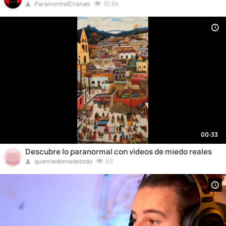
10.6k
ParanormalCranøs
00:33
Descubre lo paranormal con videos de miedo reales
63
quemiedomedatodo