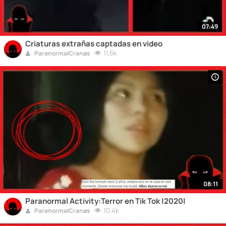
07:49
Criaturas extrañas captadas en video
11.6k
ParanormalCranøs
08:11
Paranormal Activity:Terror en Tik Tok |2020|
10.4k
ParanormalCranøs