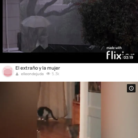
03:19
El extraño y la mujer
5.3k
elleondejuda