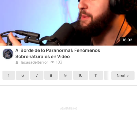
16:02
Al Borde de lo Paranormal: Fenómenos
Sobrenaturales en Vídeo
103
lacasadelterror
1
6
7
8
9
10
11
12
13
Next >
ADVERTISING