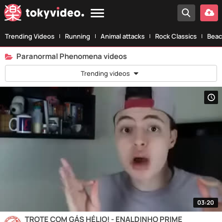
Trending Videos
Running
Animal attacks
Rock Classics
Beac
Paranormal Phenomena videos
Trending videos
03:20
TROTE COM GÁS HÉLIO! - ENALDINHO PRIME