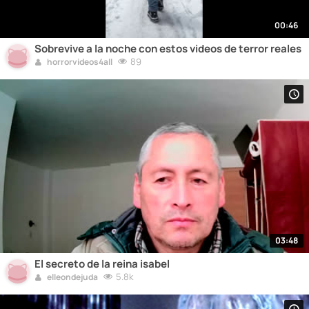
00:46
Sobrevive a la noche con estos videos de terror reales
89
horrorvideos4all
03:48
El secreto de la reina isabel
5.8k
elleondejuda