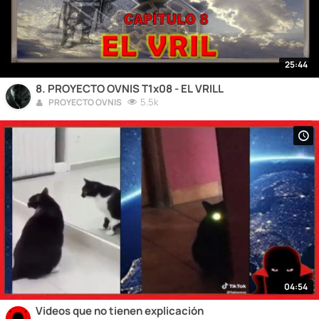
25:44
8. PROYECTO OVNIS T1x08 - EL VRILL
5.5k
PROYECTO OVNIS
04:54
Videos que no tienen explicación