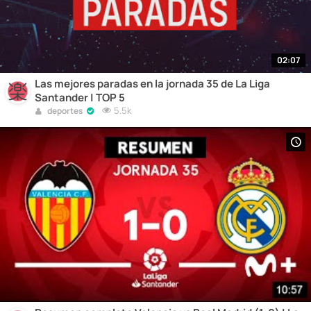
02:07
Las mejores paradas en la jornada 35 de La Liga
Santander | TOP 5
5.5k
deportes