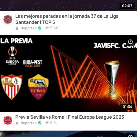
02:07
Las mejores paradas en la jornada 37 de La Liga
Santander | TOP 5
5.6k
deportes
01:34
Previa Sevilla vs Roma | Final Europa League 2023
6.2k
deportes