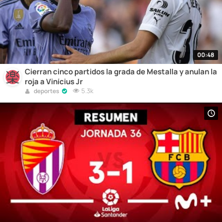
00:48
Cierran cinco partidos la grada de Mestalla y anulan la
roja a Vinícius Jr
5.3k
deportes