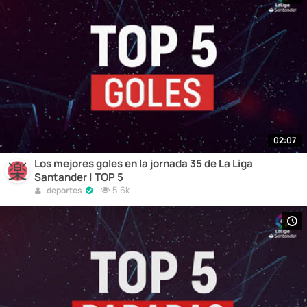
02:07
Los mejores goles en la jornada 35 de La Liga
Santander | TOP 5
5.6k
deportes