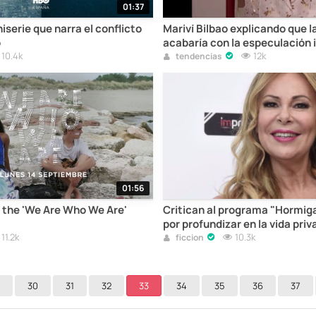
01:37
niserie que narra el conflicto
Mariví Bilbao explicando que 
o
acabaría con la especulación 
10.4k
12k
tendencias
01:56
 the 'We Are Who We Are'
Critican al programa "Hormig
por profundizar en la vida pri
11.2k
Obregón
10.3k
ficcion
30
31
32
33
34
35
36
37