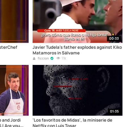
00:33
asterChef
Javier Tudela's father explodes against Kiko
Matamoros in Sálvame
11k
ficcion
01:35
 and Jordi
'Los favoritos de Midas', la miniserie de
 | Are you
Netflix con Luis Tosar