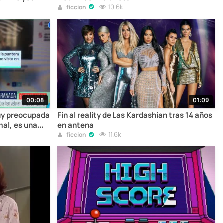
10.6k
ficcion
00:08
01:09
uy preocupada
Fin al reality de Las Kardashian tras 14 años
mal, es una
en antena
11.6k
ficcion