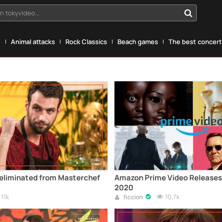
n tokyvideo...
g
Animal attacks
Rock Classics
Beach games
The best concerts
 eliminated from Masterchef
Amazon Prime Video Releases
2020
11k
10.7k
ficcion