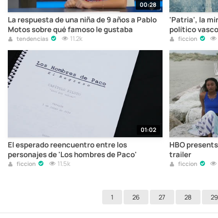
00:28
La respuesta de una niña de 9 años a Pablo
'Patria', la mi
Motos sobre qué famoso le gustaba
político vasc
11.2k
tendencias
ficcion
01:02
El esperado reencuentro entre los
HBO presents
personajes de 'Los hombres de Paco'
trailer
11.5k
ficcion
ficcion
1
26
27
28
29