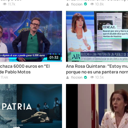
11.7k
looking to argue with me?"
10.8k
ficcion
01:32
chaza 6000 euros en “El
Ana Rosa Quintana: “Estoy m
de Pablo Motos
porque no es una pantera nor
11.4k
pantera negra”
10.5k
ficcion