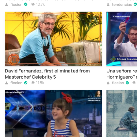
12.7k
ficcion
tendencias
David Fernandez, first eliminated from
Una señora re
Masterchef Celebrity 5
Hormiguero” 
11.8k
ficcion
ficcion