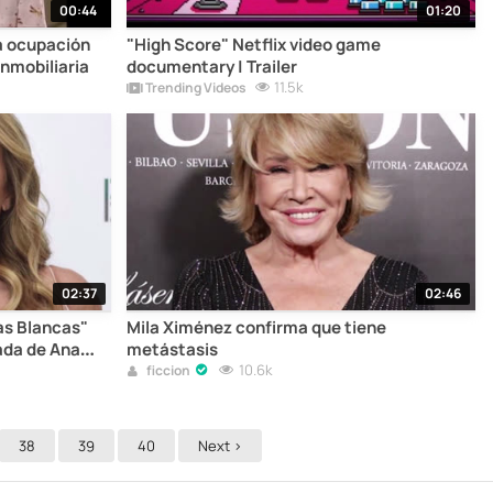
00:44
01:20
la ocupación
"High Score" Netflix video game
inmobiliaria
documentary | Trailer
11.5k
Trending Videos
02:37
02:46
as Blancas"
Mila Ximénez confirma que tiene
vada de Ana
metástasis
10.6k
ficcion
38
39
40
Next >