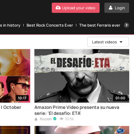
Upload your video
Login
 in history
Best Rock Concerts Ever
The best Ferraris ever
The
Latest videos
10:17
01:00
 | October
Amazon Prime Video presenta su nueva
serie: 'El desafío: ETA'
10.6k
ficcion