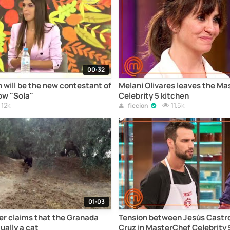
00:32
 will be the new contestant of
Melani Olivares leaves the M
ow "Sola"
Celebrity 5 kitchen
12k
11.5k
ficcion
01:03
r claims that the Granada
Tension between Jesús Castro
ually a cat
Cruz in MasterChef Celebrity 5