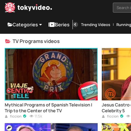
Search i
Categories
Series
Trending Videos
Runnin
TV Programs videos
Mythical Programs of Spanish Television |
Jesus Castro
Trip to the Center of the TV
Celebrity 5
11.5k
ficcion
ficcion