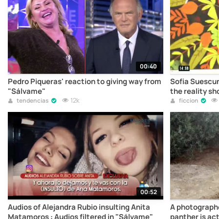
00:40
Pedro Piqueras' reaction to giving way from
Sofia Suescun
"Sálvame"
the reality sh
12k
tendencias
ficcion
00:52
Audios of Alejandra Rubio insulting Anita
A photographe
Matamoros : Audios filtered in "Sálvame"
panther is act