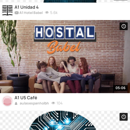
A1 Unidad 4
5.6k
A1 Hotel Babel
05:06
A1 U5 Café
104
aulasespanholbh