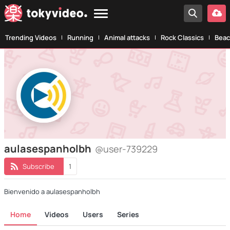
Trending Videos
Running
Animal attacks
Rock Classics
Beac
aulasespanholbh
@user-739229
Subscribe
1
Bienvenido a aulasespanholbh
Home
Videos
Users
Series