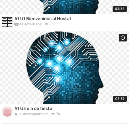
03:35
A1 U1 Bienvenidos al Hostal
75
A1 Hotel Babel
05:37
A1 U3 día de fiesta
74
aulasespanholbh