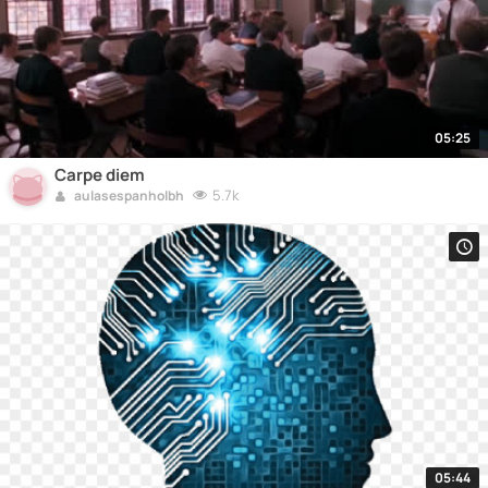
05:25
Carpe diem
5.7k
aulasespanholbh
05:44