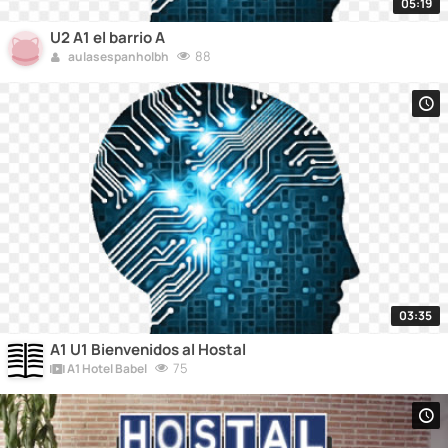
05:19
U2 A1 el barrio A
88
aulasespanholbh
03:35
A1 U1 Bienvenidos al Hostal
75
A1 Hotel Babel