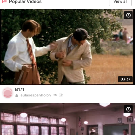
Popular Videos
View all
03:37
B1/1
6k
aulasespanholbh