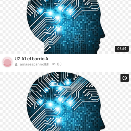
05:19
U2 A1 el barrio A
88
aulasespanholbh