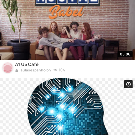
05:06
A1 U5 Café
104
aulasespanholbh