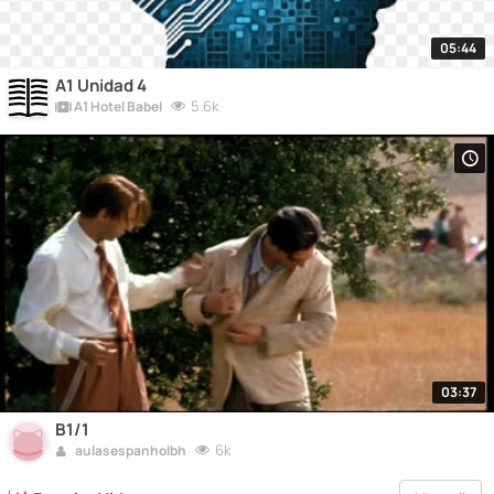
05:44
A1 Unidad 4
5.6k
A1 Hotel Babel
03:37
B1/1
6k
aulasespanholbh