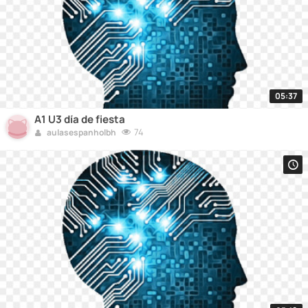
05:37
A1 U3 día de fiesta
74
aulasespanholbh