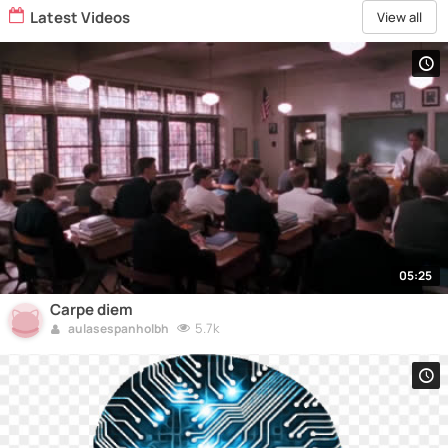
Latest Videos
View all
05:25
Carpe diem
5.7k
aulasespanholbh