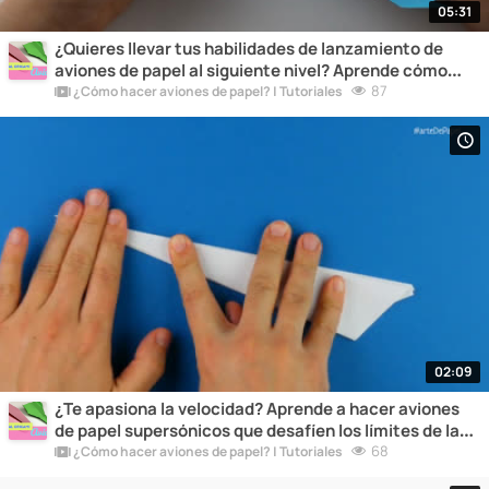
05:31
¿Quieres llevar tus habilidades de lanzamiento de
aviones de papel al siguiente nivel? Aprende cómo
construir un lanzador potente y descubre cómo
87
¿Cómo hacer aviones de papel? | Tutoriales
alcanzar alturas impresionantes.
02:09
¿Te apasiona la velocidad? Aprende a hacer aviones
de papel supersónicos que desafíen los límites de la
física y alcancen velocidades asombrosas.
68
¿Cómo hacer aviones de papel? | Tutoriales