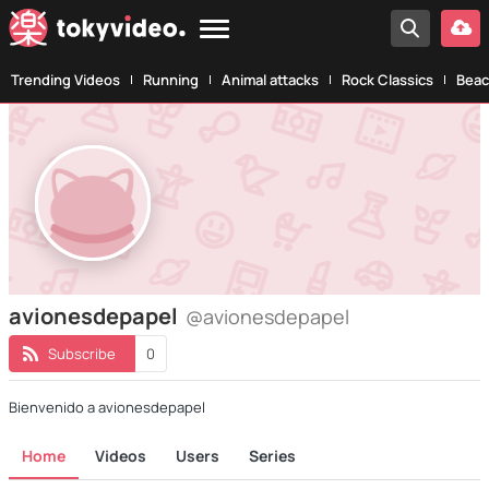
Trending Videos
Running
Animal attacks
Rock Classics
Beac
avionesdepapel
@avionesdepapel
Subscribe
0
Bienvenido a avionesdepapel
Home
Videos
Users
Series