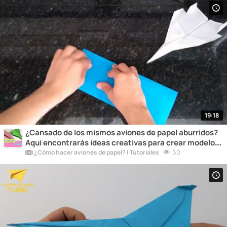
19:18
¿Cansado de los mismos aviones de papel aburridos?
Aquí encontrarás ideas creativas para crear modelos
únicos y originales que destacarán entre la multitud.
50
¿Cómo hacer aviones de papel? | Tutoriales