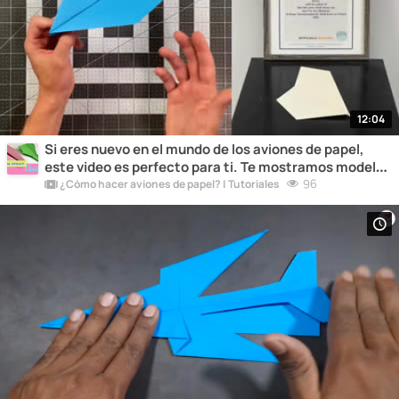
12:04
Si eres nuevo en el mundo de los aviones de papel,
este video es perfecto para ti. Te mostramos modelos
simples pero divertidos para que comiences a
96
¿Cómo hacer aviones de papel? | Tutoriales
disfrutar de esta actividad.