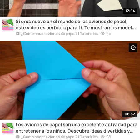
12:04
Si eres nuevo en el mundo de los aviones de papel,
este video es perfecto para ti. Te mostramos modelos
simples pero divertidos para que comiences a
96
¿Cómo hacer aviones de papel? | Tutoriales
disfrutar de esta actividad.
06:52
Los aviones de papel son una excelente actividad para
entretener a los niños. Descubre ideas divertidas y
educativas para hacer aviones de papel con los más
95
¿Cómo hacer aviones de papel? | Tutoriales