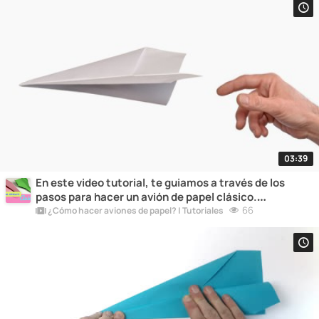
03:39
En este video tutorial, te guiamos a través de los
pasos para hacer un avión de papel clásico.
¡Sorprende a todos con tus habilidades de plegado!
66
¿Cómo hacer aviones de papel? | Tutoriales