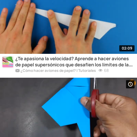
02:09
¿Te apasiona la velocidad? Aprende a hacer aviones
de papel supersónicos que desafíen los límites de la
física y alcancen velocidades asombrosas.
68
¿Cómo hacer aviones de papel? | Tutoriales