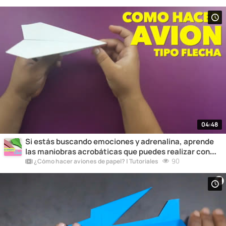
pequeños de la casa.
04:48
Si estás buscando emociones y adrenalina, aprende
las maniobras acrobáticas que puedes realizar con
tus aviones de papel. ¡Prepárate para impresionar con
90
¿Cómo hacer aviones de papel? | Tutoriales
tus piruetas en el aire!