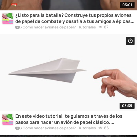
03:01
¿Listo para la batalla? Construye tus propios aviones
de papel de combate y desafía a tus amigos a épicas
batallas aéreas llenas de diversión y emoción.
87
¿Cómo hacer aviones de papel? | Tutoriales
03:39
En este video tutorial, te guiamos a través de los
pasos para hacer un avión de papel clásico.
¡Sorprende a todos con tus habilidades de plegado!
66
¿Cómo hacer aviones de papel? | Tutoriales