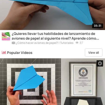
05:31
¿Quieres llevar tus habilidades de lanzamiento de
aviones de papel al siguiente nivel? Aprende cómo
construir un lanzador potente y descubre cómo
87
¿Cómo hacer aviones de papel? | Tutoriales
alcanzar alturas impresionantes.
Popular Videos
View all