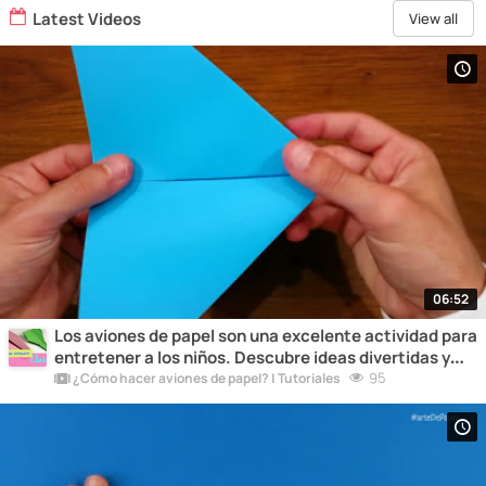
Latest Videos
View all
06:52
Los aviones de papel son una excelente actividad para
entretener a los niños. Descubre ideas divertidas y
educativas para hacer aviones de papel con los más
95
¿Cómo hacer aviones de papel? | Tutoriales
pequeños de la casa.