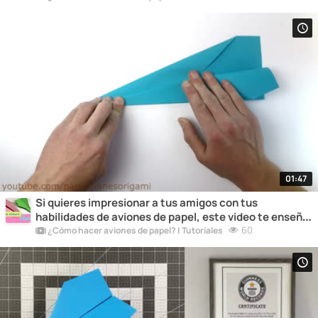
tus piruetas en el aire!
01:47
Si quieres impresionar a tus amigos con tus
habilidades de aviones de papel, este video te enseña
algunos trucos sorprendentes que seguramente les
60
¿Cómo hacer aviones de papel? | Tutoriales
dejarán boquiabiertos.