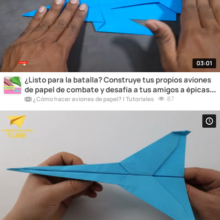
03:01
¿Listo para la batalla? Construye tus propios aviones
de papel de combate y desafía a tus amigos a épicas
batallas aéreas llenas de diversión y emoción.
87
¿Cómo hacer aviones de papel? | Tutoriales