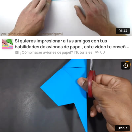
01:47
Si quieres impresionar a tus amigos con tus
habilidades de aviones de papel, este video te enseña
algunos trucos sorprendentes que seguramente les
60
¿Cómo hacer aviones de papel? | Tutoriales
dejarán boquiabiertos.
02:53