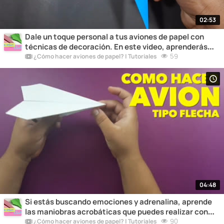
02:53
Dale un toque personal a tus aviones de papel con
técnicas de decoración. En este video, aprenderás
cómo añadir estilo y personalidad a tus creaciones.
59
¿Cómo hacer aviones de papel? | Tutoriales
04:48
Si estás buscando emociones y adrenalina, aprende
las maniobras acrobáticas que puedes realizar con
tus aviones de papel. ¡Prepárate para impresionar con
90
¿Cómo hacer aviones de papel? | Tutoriales