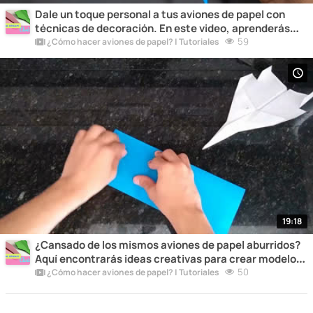
Dale un toque personal a tus aviones de papel con
técnicas de decoración. En este video, aprenderás
cómo añadir estilo y personalidad a tus creaciones.
59
¿Cómo hacer aviones de papel? | Tutoriales
19:18
¿Cansado de los mismos aviones de papel aburridos?
Aquí encontrarás ideas creativas para crear modelos
únicos y originales que destacarán entre la multitud.
50
¿Cómo hacer aviones de papel? | Tutoriales