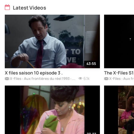
Latest Videos
43:55
X files saison 10 episode 3 .
The X-Files S
6.1k
X-Files : Aux frontières du réel 1993 ‧ Mystère ‧ 11 saisons.