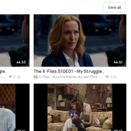
View all
44:53
44:51
le .
The X-Files S10E01 - My Struggle .
6.3k
6.1k
X-Files : Aux frontières du réel 1993 ‧ Mystère ‧ 11 saisons.
X-Files : Aux frontières du réel 1993 ‧ Mystère ‧ 11 saisons.