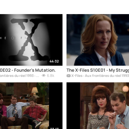
44:32
10E02 - Founder's Mutation.
The X-Files S10E01 - My Strugg
6.8k
X-Files : Aux frontières du réel 1993 ‧ Mystère ‧ 11 saisons.