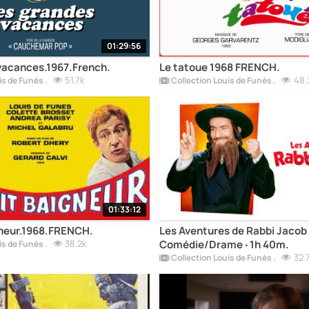
01:29:56
vacances.1967.French.
Le tatoue 1968 FRENCH.
51.7k
48.
is de Funès .
Collection Louis de Funès .
01:33:12
gneur.1968.FRENCH.
Les Aventures de Rabbi Jacob 1973 ‧
38.2k
Comédie/Drame ‧ 1h 40m.
is de Funès .
32.
Collection Louis de Funès .