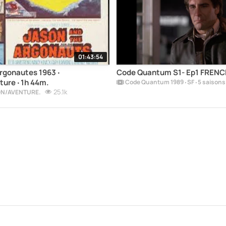
01:43:54
nautes 1963 ‧
Code Quantum S1- Ep1 FRENC
ure ‧ 1h 44m.
Code Quantum 1989 ‧ SF ‧ 5 saisons
25.1k
ON/AVENTURE.