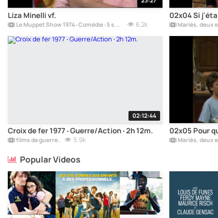
23:27
Liza Minelli vf.
02x04 Si j'étai
6.2k
Le Muppet Show 1974 ‧ Comédie ‧ 5 saison.
02:12:44
Croix de fer 1977 ‧ Guerre/Action ‧ 2h 12m.
02x05 Pour qu
5.9k
films de guerre .
Popular Videos