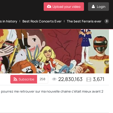
Upload your video
Login
 in history
Best Rock Concerts Ever
The best Ferraris ever
The
22,830,163
3,671
258
Subscribe
s pourrez me retrouver sur ma nouvelle chaine c'était mieux avant 2