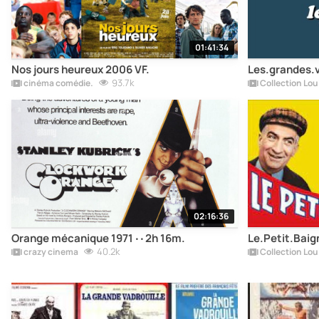
01:41:34
Nos jours heureux 2006 VF.
Les.grandes.
93.7k
cinéma comédie.
Collection Lou
02:16:36
Orange mécanique 1971 ‧ ‧ 2h 16m.
Le.Petit.Bai
40.2k
crazy cinema
Collection Lou