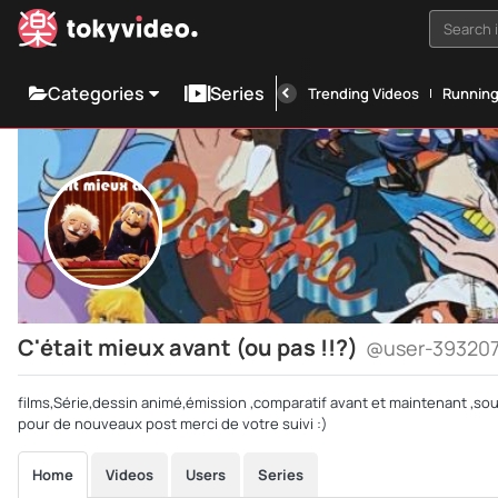
Search i
Categories
Series
Trending Videos
Runnin
C'était mieux avant (ou pas !!?)
@user-39320
films,Série,dessin animé,émission ,comparatif avant et maintenant ,sou
pour de nouveaux post merci de votre suivi :)
Home
Videos
Users
Series