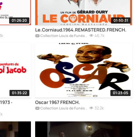
01:26:20
01:50:31
Le.Corniaud.1964.REMASTERED.FRENCH.
3k
46.7k
Collection Louis de Funès .
01:35:22
01:23:05
Oscar 1967 FRENCH.
32.2k
Collection Louis de Funès .
7k