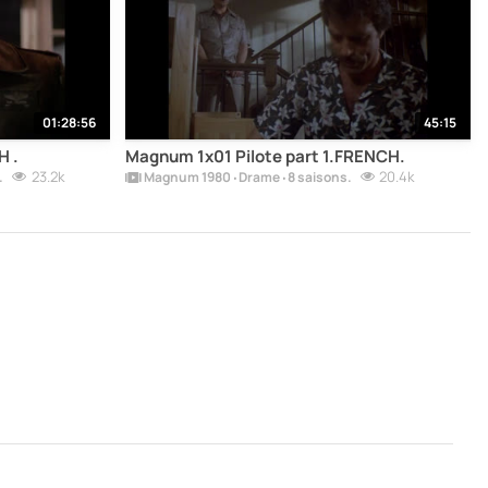
01:28:56
45:15
H .
Magnum 1x01 Pilote part 1.FRENCH.
23.2k
20.4k
.
Magnum 1980 ‧ Drame ‧ 8 saisons.