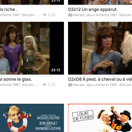
23:13
s riche .
02x12 Un ange apparut.
6.5k
Mariés, deux enfants 1987 ‧ Sitcom ‧ 11 saisons.
23:13
i sonne le glas.
02x08 À pied, à cheval ou à vé
5.7k
Mariés, deux enfants 1987 ‧ Sitcom ‧ 11 saisons.