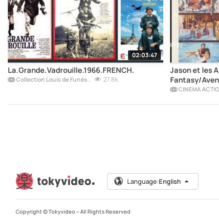
02:03:47
La.Grande.Vadrouille.1966.FRENCH.
Jason et les Argo
27.8k
Fantasy/Avent
Collection Louis de Funès .
CINÉMA ACTI
Language:
English
Copyright © Tokyvideo –
All Rights Reserved