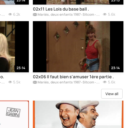
23:14
23:13
02x11 Les Lois du base ball .
6.2k
5.6k
Mariés, deux enfants 1987 ‧ Sitcom ‧ 11 saisons.
Mariés, deux enfants 1987 ‧ Sitcom ‧ 11 saisons.
23:14
23:14
lo.
02x06 Il faut bien s'amuser 1ère partie .
5.5k
5.6k
Mariés, deux enfants 1987 ‧ Sitcom ‧ 11 saisons.
Mariés, deux enfants 1987 ‧ Sitcom ‧ 11 saisons.
View all