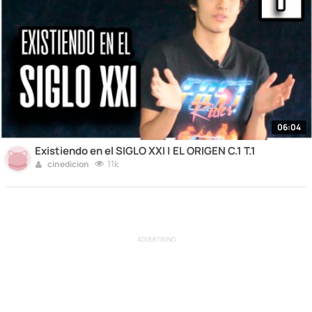
06:04
Existiendo en el SIGLO XXI | EL ORIGEN C.1 T.1
11k
cinedicion
ADVERTISING