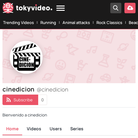
Trending Videos
Running
Animal attacks
Rock Classics
Beac
cinedicion
@cinedicion
Subscribe
0
Bienvenido a cinedicion
Home
Videos
Users
Series