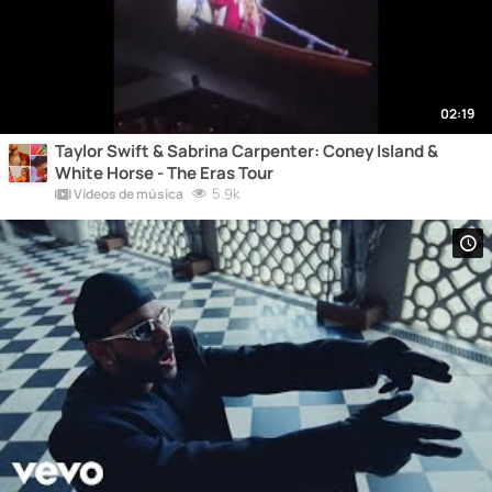
02:19
Taylor Swift & Sabrina Carpenter: Coney Island &
White Horse - The Eras Tour
5.9k
Vídeos de música