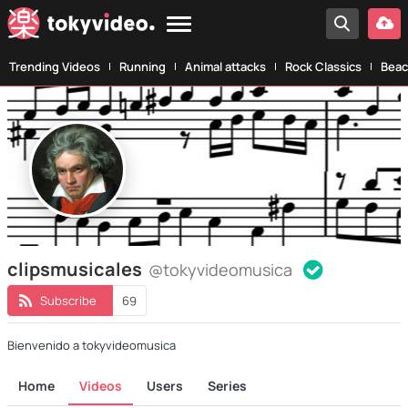
Trending Videos
Running
Animal attacks
Rock Classics
Beac
clipsmusicales
@tokyvideomusica
Subscribe
69
Bienvenido a tokyvideomusica
Home
Videos
Users
Series