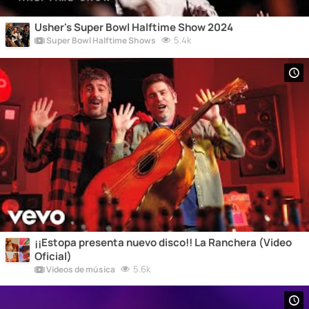
Usher's Super Bowl Halftime Show 2024
5.4k
Super Bowl Halftime Shows
¡¡Estopa presenta nuevo disco!! La Ranchera (Video
Oficial)
5.6k
Vídeos de música