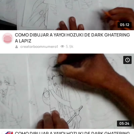
05:12
COMO DIBUJAR A YAYOI HOZUKI DE DARK GHATERING
A LAPIZ
5.9k
creatorboomnumero1
05:24
COMO DIBUJAR A YAYOI HOZUKI DE DARK GHATERING