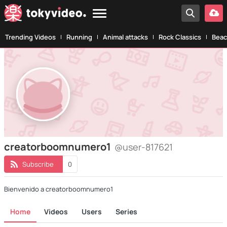
Trending Videos
Running
Animal attacks
Rock Classics
Beac
creatorboomnumero1
@user-817621
Subscribe
0
Bienvenido a creatorboomnumero1
Home
Videos
Users
Series