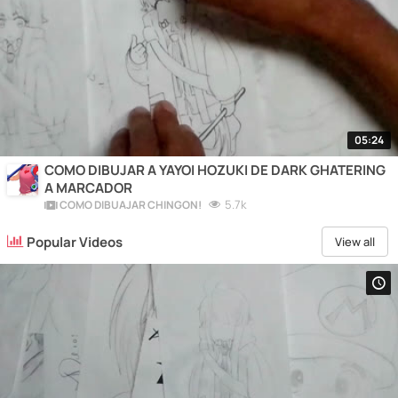
05:24
COMO DIBUJAR A YAYOI HOZUKI DE DARK GHATERING
A MARCADOR
5.7k
COMO DIBUAJAR CHINGON!
Popular Videos
View all