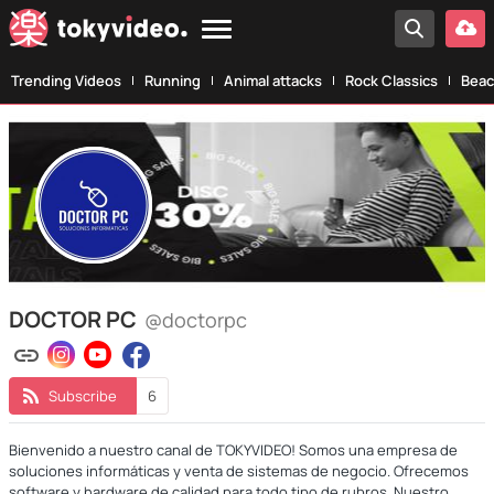
Trending Videos
Running
Animal attacks
Rock Classics
Beac
DOCTOR PC
@doctorpc
Subscribe
6
Bienvenido a nuestro canal de TOKYVIDEO! Somos una empresa de
soluciones informáticas y venta de sistemas de negocio. Ofrecemos
software y hardware de calidad para todo tipo de rubros. Nuestro