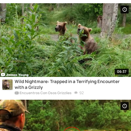
06:37
Wild Nightmare: Trapped in a Terrifying Encounter
with a Grizzly
92
Encuentros Con Osos Grizzlies