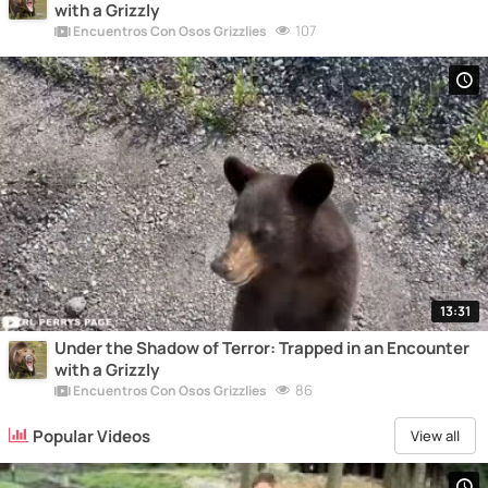
with a Grizzly
107
Encuentros Con Osos Grizzlies
13:31
Under the Shadow of Terror: Trapped in an Encounter
with a Grizzly
86
Encuentros Con Osos Grizzlies
Popular Videos
View all