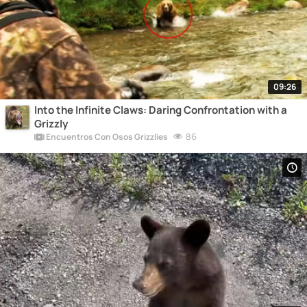
09:26
Into the Infinite Claws: Daring Confrontation with a
Grizzly
86
Encuentros Con Osos Grizzlies