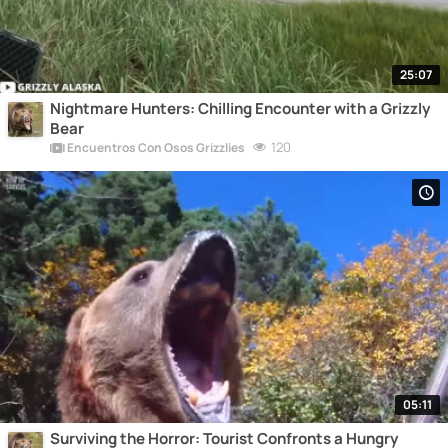
25:07
Nightmare Hunters: Chilling Encounter with a Grizzly
Bear
120
Encuentros Con Osos Grizzlies
05:11
Surviving the Horror: Tourist Confronts a Hungry