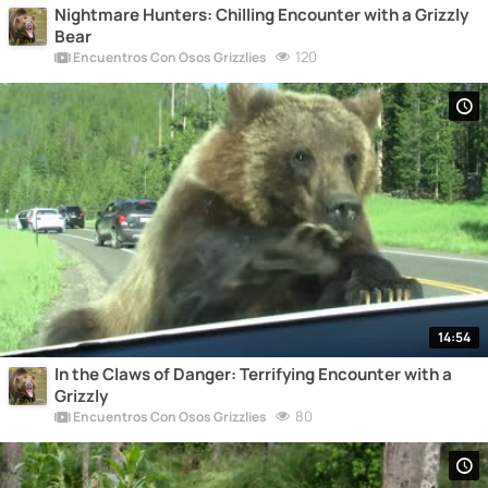
Nightmare Hunters: Chilling Encounter with a Grizzly
Bear
120
Encuentros Con Osos Grizzlies
14:54
In the Claws of Danger: Terrifying Encounter with a
Grizzly
80
Encuentros Con Osos Grizzlies