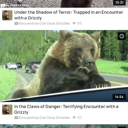
13:31
Under the Shadow of Terror: Trapped in an Encounter
with a Grizzly
86
Encuentros Con Osos Grizzlies
14:54
In the Claws of Danger: Terrifying Encounter with a
Grizzly
80
Encuentros Con Osos Grizzlies