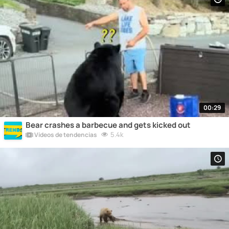
00:29
Bear crashes a barbecue and gets kicked out
5.4k
Vídeos de tendencias