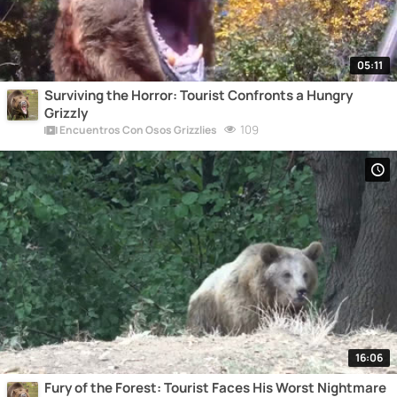
05:11
Surviving the Horror: Tourist Confronts a Hungry
Grizzly
109
Encuentros Con Osos Grizzlies
16:06
Fury of the Forest: Tourist Faces His Worst Nightmare