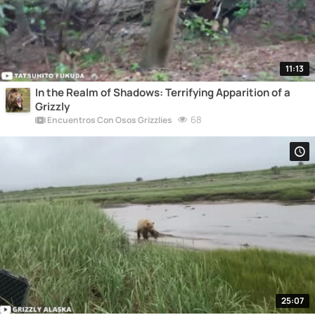
11:13
In the Realm of Shadows: Terrifying Apparition of a
Grizzly
68
Encuentros Con Osos Grizzlies
25:07