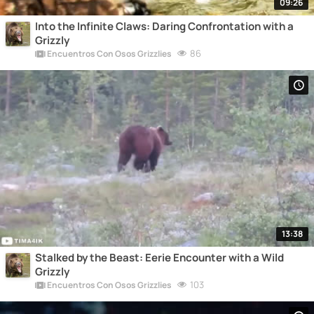
09:26
Into the Infinite Claws: Daring Confrontation with a
Grizzly
86
Encuentros Con Osos Grizzlies
13:38
Stalked by the Beast: Eerie Encounter with a Wild
Grizzly
103
Encuentros Con Osos Grizzlies