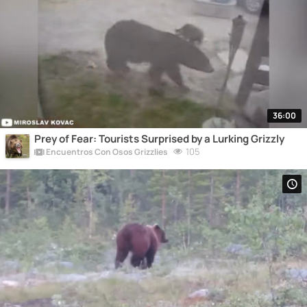
36:00
Prey of Fear: Tourists Surprised by a Lurking Grizzly
105
Encuentros Con Osos Grizzlies