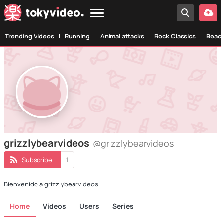
Trending Videos
Running
Animal attacks
Rock Classics
Beac
grizzlybearvideos
@grizzlybearvideos
Subscribe
1
Bienvenido a grizzlybearvideos
Home
Videos
Users
Series