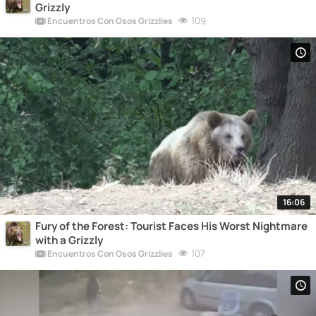
Grizzly
109
Encuentros Con Osos Grizzlies
16:06
Fury of the Forest: Tourist Faces His Worst Nightmare
with a Grizzly
107
Encuentros Con Osos Grizzlies