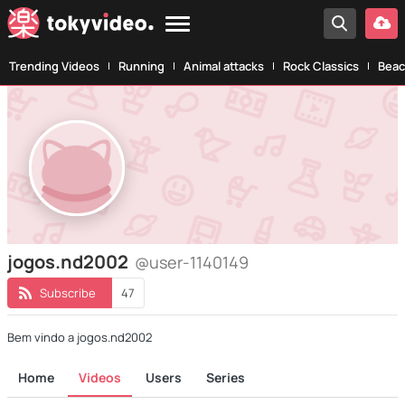
Trending Videos
Running
Animal attacks
Rock Classics
Beac
jogos.nd2002
@user-1140149
Subscribe
47
Bem vindo a jogos.nd2002
Home
Videos
Users
Series