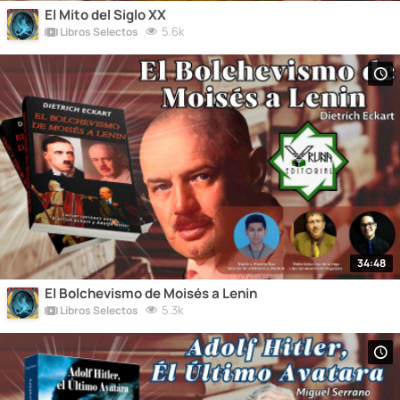
El Mito del Siglo XX
5.6k
Libros Selectos
34:48
El Bolchevismo de Moisés a Lenin
5.3k
Libros Selectos