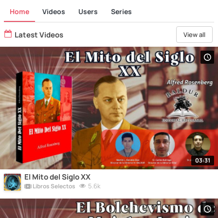
Home
Videos
Users
Series
Latest Videos
View all
03:31
El Mito del Siglo XX
5.6k
Libros Selectos