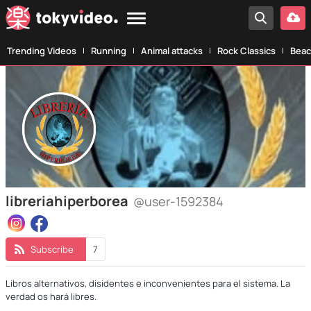
Trending Videos
Running
Animal attacks
Rock Classics
Beac
libreriahiperborea
@user-1592384
Subscribe
7
Libros alternativos, disidentes e inconvenientes para el sistema. La
verdad os hará libres.