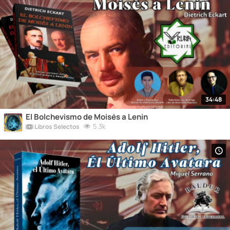
34:48
El Bolchevismo de Moisés a Lenin
5.3k
Libros Selectos