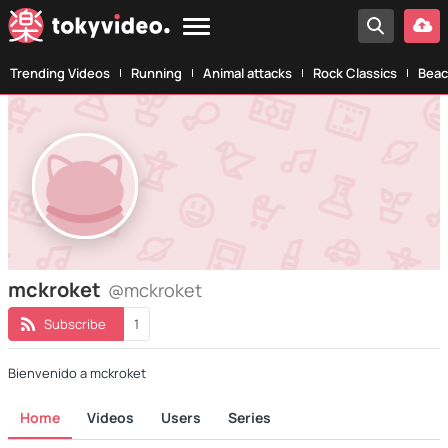
Trending Videos
Running
Animal attacks
Rock Classics
Beac
mckroket
@mckroket
Subscribe
1
Bienvenido a mckroket
Home
Videos
Users
Series