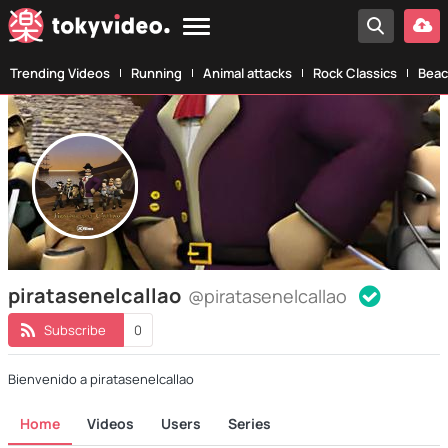
Trending Videos
Running
Animal attacks
Rock Classics
Beac
piratasenelcallao
@piratasenelcallao
Subscribe
0
Bienvenido a piratasenelcallao
Home
Videos
Users
Series